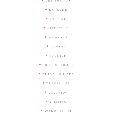
DESTINATION
EXPLORE
INSPIRE
LIFESTYLE
MOMENTS
PLANET
TOURISM
TOURIST TOURS
TRAVEL GUIDES
TRAVELLIFE
VACATION
VISITING
WANDERLUST