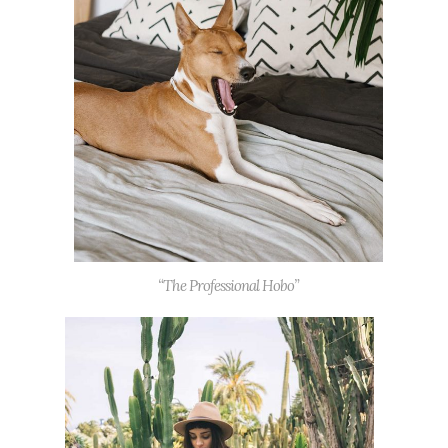
“The Professional Hobo”