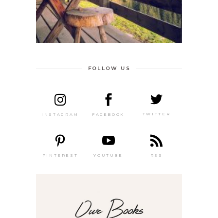
FOLLOW US
TWITTER
FACEBOOK
INSTAGRAM
PINTEREST
RSS
YOUTUBE