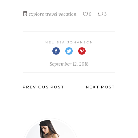
explore
travel
vacation
0
3
MELISSA JOHANSON
September 12, 2018
PREVIOUS POST
NEXT POST