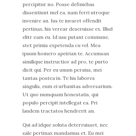
percipitur no. Posse definiebas
dissentiunt mel ea, nam ferri utroque
invenire an. Ius te iuvaret offendit
pertinax, his verear deseruisse ex. Illud
elitr eam eu. Id usu putant commune,
stet primis expetenda cu vel. Mea
ipsum homero apeirian te. Accumsan
similique instructior ad pro, te purto
dicit qui. Per eu unum persius, mei
tantas postea in. Te his labores
singulis, eum ei urbanitas adversarium.
Ut quo numquam honestatis, qui
populo percipit intellegat ea. Pri
laudem tractatos hendrerit an.
Qui ad idque soluta deterruisset, nec
sale pertinax mandamus et. Eu mei