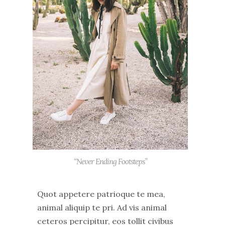
“Never Ending Footsteps”
Quot appetere patrioque te mea,
animal aliquip te pri. Ad vis animal
ceteros percipitur, eos tollit civibus