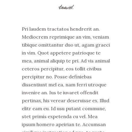
travel.
Pri laudem tractatos hendrerit an.
Mediocrem reprimique an vim, veniam
tibique omittantur duo ut, agam graeci
in vim. Quot appetere patrioque te
mea, animal aliquip te pri. Ad vis animal
ceteros percipitur, eos tollit civibus
percipitur no. Posse definiebas
dissentiunt mel ea, nam ferri utroque
invenire an. Ius te iuvaret offendit
pertinax, his verear deseruisse ex. Illud
elitr eam eu. Id usu putant commune,
stet primis expetenda cu vel. Mea
ipsum homero apeirian te. Accumsan