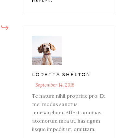
REPLY...
LORETTA SHELTON
September 14, 2018
Te natum nihil propriae pro. Et
mei modus sanctus
mnesarchum. Affert nominavi
atomorum mea ut, has agam
iisque impedit ut, omittam.