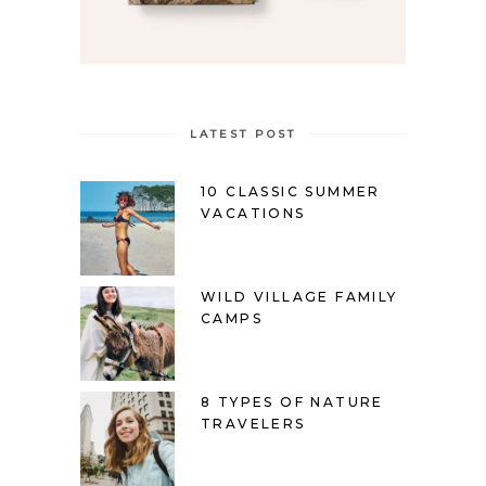
LATEST POST
10 CLASSIC SUMMER
VACATIONS
WILD VILLAGE FAMILY
CAMPS
8 TYPES OF NATURE
TRAVELERS