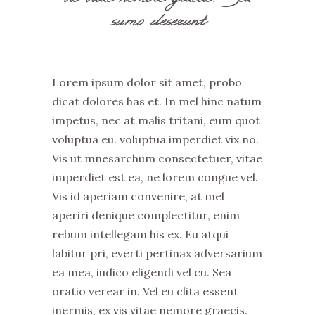
sumo deserunt
Lorem ipsum dolor sit amet, probo
dicat dolores has et. In mel hinc natum
impetus, nec at malis tritani, eum quot
voluptua eu. voluptua imperdiet vix no.
Vis ut mnesarchum consectetuer, vitae
imperdiet est ea, ne lorem congue vel.
Vis id aperiam convenire, at mel
aperiri denique complectitur, enim
rebum intellegam his ex. Eu atqui
labitur pri, everti pertinax adversarium
ea mea, iudico eligendi vel cu. Sea
oratio verear in. Vel eu clita essent
inermis, ex vis vitae nemore graecis.