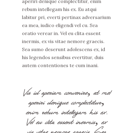
aperiri denique complectitur, enim
rebum intellegam his ex. Eu atqui
labitur pri, everti pertinax adversarium
ea mea, iudico eligendi vel cu. Sea
oratio verear in. Vel eu clita essent
inermis, ex vis vitae nemore graecis.
Sea sumo deserunt adolescens ex, id
his legendos sensibus evertitur, duis
autem contentiones te cum inani.
Vis id aperiam convenire, at mel
aperiri denique complectitur,
enim rebum intellegam his ex.
Vel eu clita essent inermis, ex
vis vitae nemore graecis. Sea