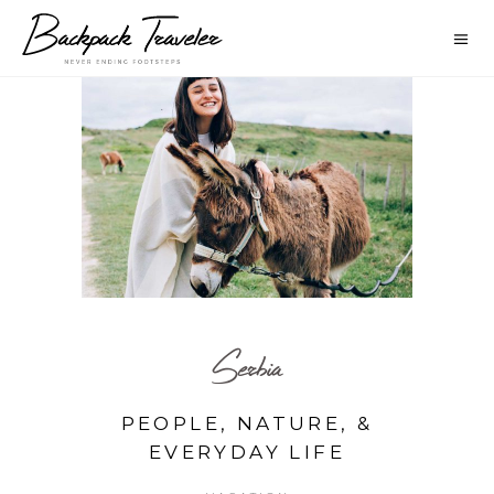
myhouseoffurniture.com
link slot gacor
link slot gacor
link gacor
slot online
toto togel
toto togel
jacktoto
toto togel
toto togel
jacktoto
jacktoto
jacktoto
slot gacor
toto togel
situs togel
situs slot
situs slot
situs slot
Serbia
PEOPLE, NATURE, &
EVERYDAY LIFE