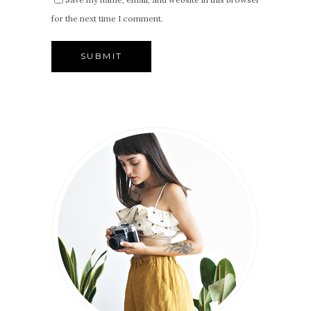
for the next time I comment.