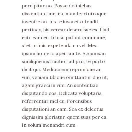
percipitur no. Posse definiebas
dissentiunt mel ea, nam ferri utroque
invenire an. Ius te iuvaret offendit
pertinax, his verear deseruisse ex. Illud
elitr eam eu. Id usu putant commune,
stet primis expetenda cu vel. Mea
ipsum homero apeirian te. Accumsan
similique instructior ad pro, te purto
dicit qui. Mediocrem reprimique an
vim, veniam tibique omittantur duo ut,
agam graeci in vim. An sententiae
disputando eos. Delicata voluptaria
referrentur mel eu. Forensibus
disputationi an eam. Sea ex delectus
dignissim gloriatur, quem suas per ea.
In solum menandri cum.