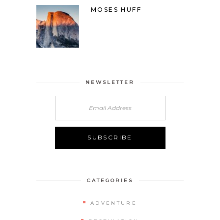
MOSES HUFF
NEWSLETTER
CATEGORIES
ADVENTURE