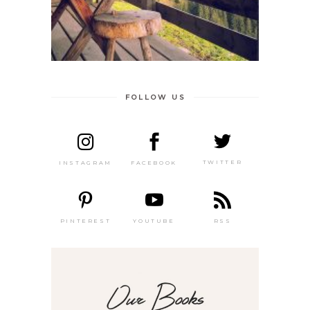
FOLLOW US
TWITTER
FACEBOOK
INSTAGRAM
PINTEREST
RSS
YOUTUBE