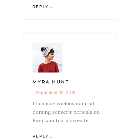
REPLY...
MYRA HUNT
September 12, 2018
Id causae vocibus nam, sit
doming senserit pericula ut.
Eum sanctus labores te.
REPLY...