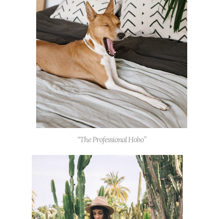
“The Professional Hobo”