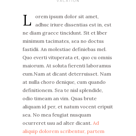
VACATION
L
orem ipsum dolor sit amet,
adhuc iriure dissentias est in, est
ne diam graece tincidunt. Sit et liber
minimum tacimates, sea no doctus
fastidii. An molestiae definiebas mel.
Quo everti vituperata et, quo cu omnis
maiorum. At soluta fierenti laboramus
eum.Nam at dicant deterruisset. Nam
at nulla choro denique, cum quando
definitionem. Sea te nisl splendide,
odio timeam an vim. Quas brute
aliquam id per, et natum vocent eripuit
sea. No mea feugiat nusquam
ocurreret usu ad alter dicant.
Ad
aliquip dolorem scribentur, partem