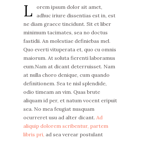
L
orem ipsum dolor sit amet,
adhuc iriure dissentias est in, est
ne diam graece tincidunt. Sit et liber
minimum tacimates, sea no doctus
fastidii. An molestiae definiebas mel.
Quo everti vituperata et, quo cu omnis
maiorum. At soluta fierenti laboramus
eum.Nam at dicant deterruisset. Nam
at nulla choro denique, cum quando
definitionem. Sea te nisl splendide,
odio timeam an vim. Quas brute
aliquam id per, et natum vocent eripuit
sea. No mea feugiat nusquam
ocurreret usu ad alter dicant.
Ad
aliquip dolorem scribentur, partem
libris pri,
ad sea verear postulant