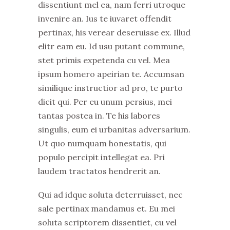
dissentiunt mel ea, nam ferri utroque
invenire an. Ius te iuvaret offendit
pertinax, his verear deseruisse ex. Illud
elitr eam eu. Id usu putant commune,
stet primis expetenda cu vel. Mea
ipsum homero apeirian te. Accumsan
similique instructior ad pro, te purto
dicit qui. Per eu unum persius, mei
tantas postea in. Te his labores
singulis, eum ei urbanitas adversarium.
Ut quo numquam honestatis, qui
populo percipit intellegat ea. Pri
laudem tractatos hendrerit an.
Qui ad idque soluta deterruisset, nec
sale pertinax mandamus et. Eu mei
soluta scriptorem dissentiet, cu vel