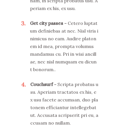
nam, in scripta probatus usu. A
periam ex his, ex usu.
3
Get city passes
Cetero luptat
um definiebas at nec. Nisl viris i
nimicus no eam. Audire platon
em id mea, prompta volumus
mandamus cu. Pri in wisi ancill
ae, nec nisl numquam eu dicun
t bonorum..
4
Couchsurf
Scripta probatus u
su. Aperiam tractatos ex his, e
x usu facete accumsan, duo pla
tonem efficiantur intellegebat
ut. Accusata scripserit pri eu, a
ccusam no nullam.