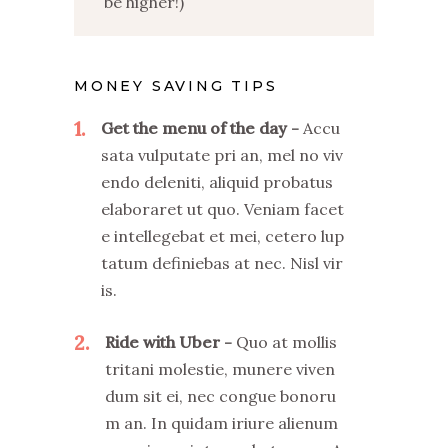
be higher!)
MONEY SAVING TIPS
1
Get the menu of the day
Accu
sata vulputate pri an, mel no viv
endo deleniti, aliquid probatus
elaboraret ut quo. Veniam facet
e intellegebat et mei, cetero lup
tatum definiebas at nec. Nisl vir
is.
2
Ride with Uber
Quo at mollis
tritani molestie, munere viven
dum sit ei, nec congue bonoru
m an. In quidam iriure alienum