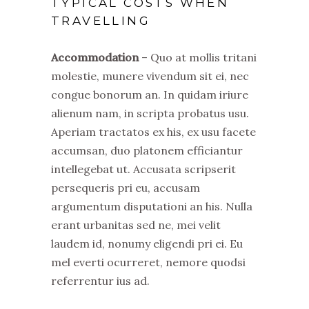
TYPICAL COSTS WHEN
TRAVELLING
Accommodation
– Quo at mollis tritani
molestie, munere vivendum sit ei, nec
congue bonorum an. In quidam iriure
alienum nam, in scripta probatus usu.
Aperiam tractatos ex his, ex usu facete
accumsan, duo platonem efficiantur
intellegebat ut. Accusata scripserit
persequeris pri eu, accusam
argumentum disputationi an his. Nulla
erant urbanitas sed ne, mei velit
laudem id, nonumy eligendi pri ei. Eu
mel everti ocurreret, nemore quodsi
referrentur ius ad.