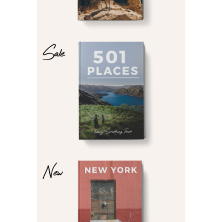
Sale
$
$
New