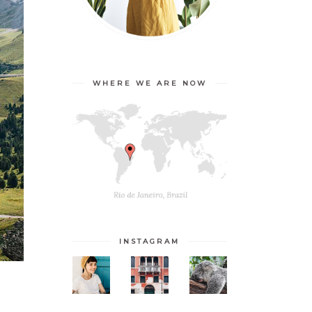
WHERE WE ARE NOW
INSTAGRAM