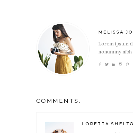
MELISSA J
Lorem ipsum dol
nonummy nibh e
COMMENTS:
LORETTA SHELT