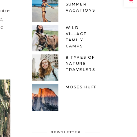
SUMMER
enire
VACATIONS
e,
te
WILD
VILLAGE
FAMILY
CAMPS
8 TYPES OF
NATURE
TRAVELERS
MOSES HUFF
NEWSLETTER