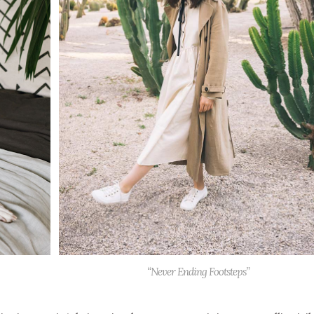
“Never Ending Footsteps”