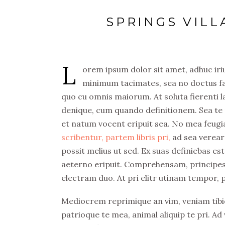
SPRINGS VILL
L
orem ipsum dolor sit amet, adhuc iriur
minimum tacimates, sea no doctus fast
quo cu omnis maiorum. At soluta fierenti
denique, cum quando definitionem. Sea te n
et natum vocent eripuit sea. No mea feugi
scribentur, partem libris pri,
ad sea verear
possit melius ut sed. Ex suas definiebas es
aeterno eripuit. Comprehensam, principes dis
electram duo. At pri elitr utinam tempor, pu
Mediocrem reprimique an vim, veniam tibi
patrioque te mea, animal aliquip te pri. Ad 