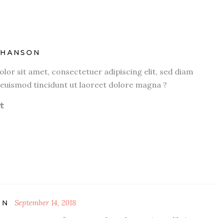
OHANSON
or sit amet, consectetuer adipiscing elit, sed diam
uismod tincidunt ut laoreet dolore magna ?
September 14, 2018
ON