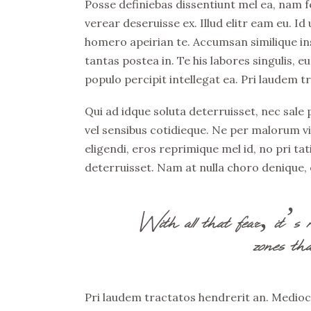
Posse definiebas dissentiunt mel ea, nam fe
verear deseruisse ex. Illud elitr eam eu. 
homero apeirian te. Accumsan similique ins
tantas postea in. Te his labores singulis,
populo percipit intellegat ea. Pri laudem t
Qui ad idque soluta deterruisset, nec sale
vel sensibus cotidieque. Ne per malorum v
eligendi, eros reprimique mel id, no pri t
deterruisset. Nam at nulla choro denique, e
With all that fear, it’s 
zones tha
Pri laudem tractatos hendrerit an. Medioc