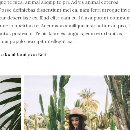
e te mea, animal aliquip te pri. Ad vis animal ceteros
. Posse definiebas dissentiunt mel ea, nam ferri utroque inv
rear deseruisse ex. Illud elitr eam eu. Id usu putant commun
omero apeirian te. Accumsan similique instructior ad pro, 
ntas postea in. Te his labores singulis, eum ei urbanitas
ui populo percipit intellegat ea.
a local family on Bali