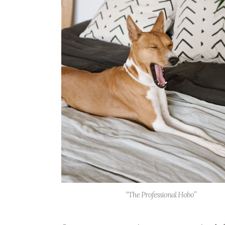
“The Professional Hobo”