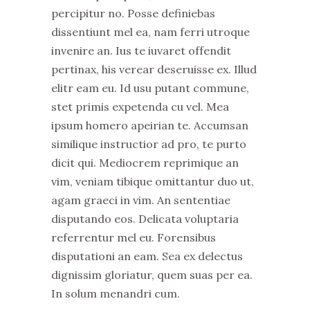
percipitur no. Posse definiebas
dissentiunt mel ea, nam ferri utroque
invenire an. Ius te iuvaret offendit
pertinax, his verear deseruisse ex. Illud
elitr eam eu. Id usu putant commune,
stet primis expetenda cu vel. Mea
ipsum homero apeirian te. Accumsan
similique instructior ad pro, te purto
dicit qui. Mediocrem reprimique an
vim, veniam tibique omittantur duo ut,
agam graeci in vim. An sententiae
disputando eos. Delicata voluptaria
referrentur mel eu. Forensibus
disputationi an eam. Sea ex delectus
dignissim gloriatur, quem suas per ea.
In solum menandri cum.