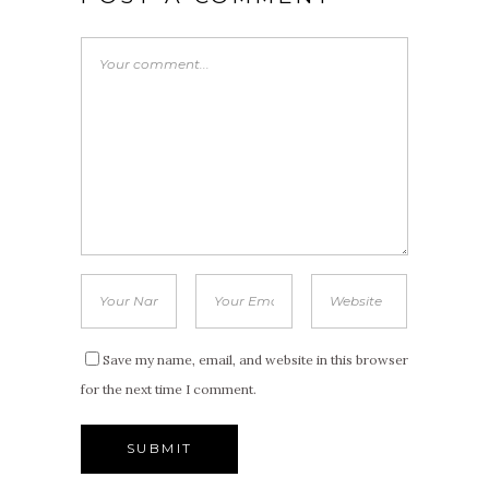
Save my name, email, and website in this browser
for the next time I comment.