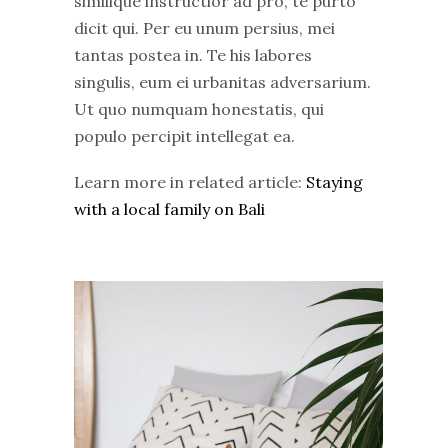
similique instructior ad pro, te purto
dicit qui. Per eu unum persius, mei
tantas postea in. Te his labores
singulis, eum ei urbanitas adversarium.
Ut quo numquam honestatis, qui
populo percipit intellegat ea.
Learn more in related article:
Staying
with a local family on Bali