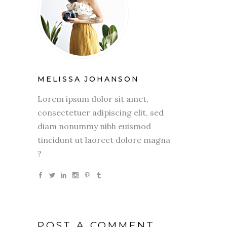
MELISSA JOHANSON
Lorem ipsum dolor sit amet,
consectetuer adipiscing elit, sed
diam nonummy nibh euismod
tincidunt ut laoreet dolore magna
?
POST A COMMENT