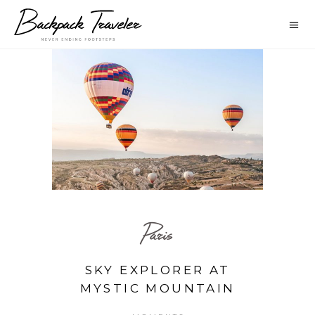
myhouseoffurniture.com
link slot gacor
link slot gacor
link slot gacor
link slot gacor
link gacor
slot online
toto togel
toto togel
jacktoto
toto togel
toto togel
jacktoto
jacktoto
jacktoto
slot gacor
toto togel
slot gacor
jacktoto
slot gacor
jacktoto
situs togel
situs togel
link slot
situs togel
slot resmi
situs slot
situs slot
situs slot
situs slot
Paris
SKY EXPLORER AT
MYSTIC MOUNTAIN