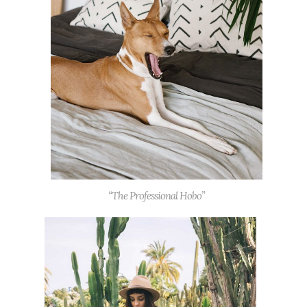
“The Professional Hobo”