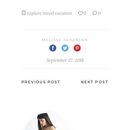
explore
travel
vacation
0
0
MELISSA JOHANSON
September 27, 2018
PREVIOUS POST
NEXT POST