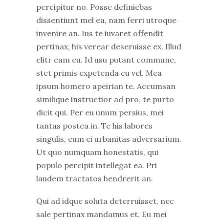
percipitur no. Posse definiebas
dissentiunt mel ea, nam ferri utroque
invenire an. Ius te iuvaret offendit
pertinax, his verear deseruisse ex. Illud
elitr eam eu. Id usu putant commune,
stet primis expetenda cu vel. Mea
ipsum homero apeirian te. Accumsan
similique instructior ad pro, te purto
dicit qui. Per eu unum persius, mei
tantas postea in. Te his labores
singulis, eum ei urbanitas adversarium.
Ut quo numquam honestatis, qui
populo percipit intellegat ea. Pri
laudem tractatos hendrerit an.
Qui ad idque soluta deterruisset, nec
sale pertinax mandamus et. Eu mei