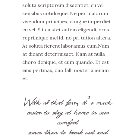
soluta scriptorem dissentiet, cu vel
sensibus cotidieque. Ne per malorum
vivendum principes, congue imperdiet
cu vel. Sit cu stet autem eligendi, eros
reprimique mel id, no pri tation altera.
At soluta fierent laboramus eum.Nam
at dicant deterruisset. Nam at nulla
choro denique, et cum quando. Et est
eius pertinax, duo falli noster alienum
et.
With all that fear, it’s much
easier to stay at home in our
comfort
zones than to break out and