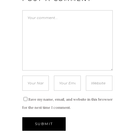
Save my name, email, and website in this browser
for the next time I comment.