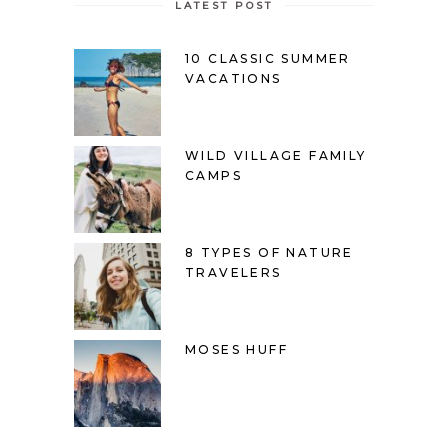
LATEST POST
10 CLASSIC SUMMER
VACATIONS
WILD VILLAGE FAMILY
CAMPS
8 TYPES OF NATURE
TRAVELERS
MOSES HUFF