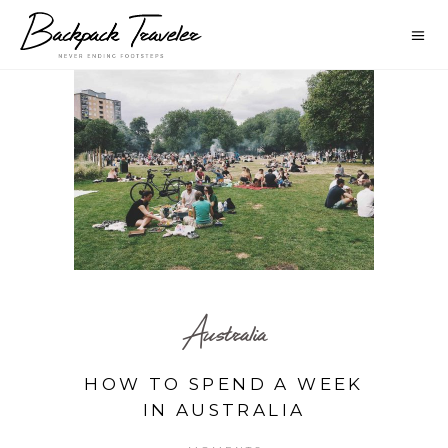
myhouseoffurniture.com
link slot gacor
link slot gacor
link slot gacor
link slot gacor
link gacor
slot online
toto togel
toto togel
jacktoto
toto togel
toto togel
jacktoto
jacktoto
jacktoto
slot gacor
toto togel
slot gacor
jacktoto
slot gacor
jacktoto
situs togel
situs togel
link slot
situs togel
slot resmi
situs slot
situs slot
situs slot
situs slot
Australia
HOW TO SPEND A WEEK
IN AUSTRALIA