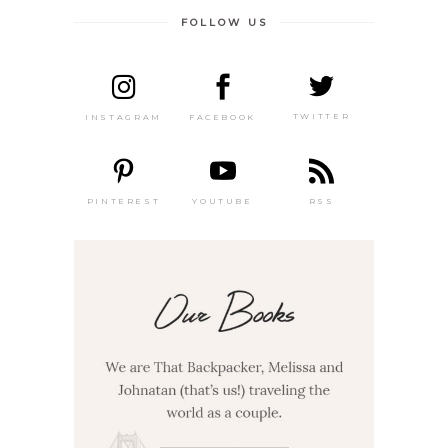
FOLLOW US
TWITTER
FACEBOOK
INSTAGRAM
PINTEREST
RSS
YOUTUBE