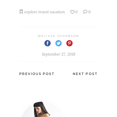
explore
travel
vacation
0
0
MELISSA JOHANSON
September 27, 2018
PREVIOUS POST
NEXT POST