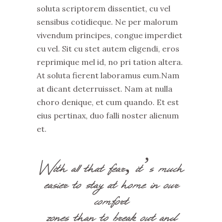
soluta scriptorem dissentiet, cu vel
sensibus cotidieque. Ne per malorum
vivendum principes, congue imperdiet
cu vel. Sit cu stet autem eligendi, eros
reprimique mel id, no pri tation altera.
At soluta fierent laboramus eum.Nam
at dicant deterruisset. Nam at nulla
choro denique, et cum quando. Et est
eius pertinax, duo falli noster alienum
et.
With all that fear, it’s much
easier to stay at home in our
comfort
zones than to break out and