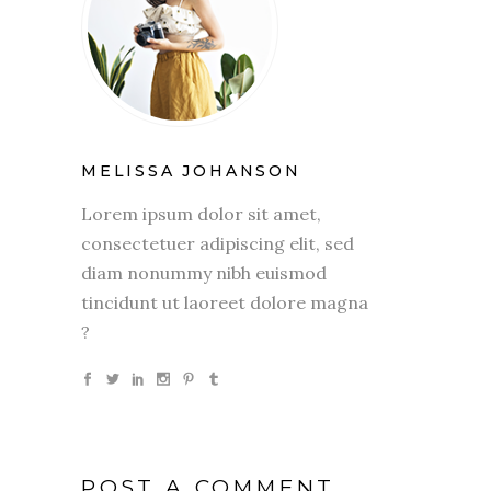
MELISSA JOHANSON
Lorem ipsum dolor sit amet,
consectetuer adipiscing elit, sed
diam nonummy nibh euismod
tincidunt ut laoreet dolore magna
?
POST A COMMENT