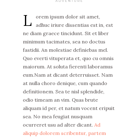
ADVENTURE
L
orem ipsum dolor sit amet,
adhuc iriure dissentias est in, est
ne diam graece tincidunt. Sit et liber
minimum tacimates, sea no doctus
fastidii. An molestiae definiebas mel.
Quo everti vituperata et, quo cu omnis
maiorum. At soluta fierenti laboramus
eum.Nam at dicant deterruisset. Nam
at nulla choro denique, cum quando
definitionem. Sea te nisl splendide,
odio timeam an vim. Quas brute
aliquam id per, et natum vocent eripuit
sea. No mea feugiat nusquam
ocurreret usu ad alter dicant.
Ad
aliquip dolorem scribentur, partem