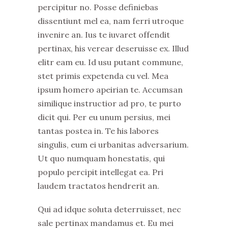
percipitur no. Posse definiebas
dissentiunt mel ea, nam ferri utroque
invenire an. Ius te iuvaret offendit
pertinax, his verear deseruisse ex. Illud
elitr eam eu. Id usu putant commune,
stet primis expetenda cu vel. Mea
ipsum homero apeirian te. Accumsan
similique instructior ad pro, te purto
dicit qui. Per eu unum persius, mei
tantas postea in. Te his labores
singulis, eum ei urbanitas adversarium.
Ut quo numquam honestatis, qui
populo percipit intellegat ea. Pri
laudem tractatos hendrerit an.
Qui ad idque soluta deterruisset, nec
sale pertinax mandamus et. Eu mei