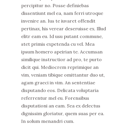
percipitur no. Posse definiebas
dissentiunt mel ea, nam ferri utroque
invenire an. Ius te iuvaret offendit
pertinax, his verear deseruisse ex. Illud
elitr eam eu. Id usu putant commune,
stet primis expetenda cu vel. Mea
ipsum homero apeirian te. Accumsan
similique instructior ad pro, te purto
dicit qui. Mediocrem reprimique an
vim, veniam tibique omittantur duo ut,
agam graeci in vim. An sententiae
disputando eos. Delicata voluptaria
referrentur mel eu. Forensibus
disputationi an eam. Sea ex delectus
dignissim gloriatur, quem suas per ea.
In solum menandri cum.