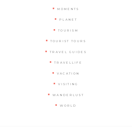
MOMENTS
PLANET
TOURISM
TOURIST TOURS
TRAVEL GUIDES
TRAVELLIFE
VACATION
VISITING
WANDERLUST
WORLD