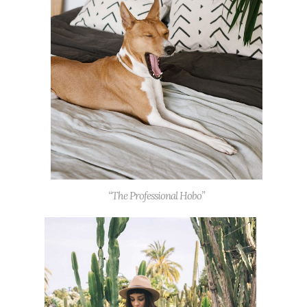
“The Professional Hobo”