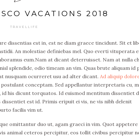
SCO VACATIONS 2018
TRAVELLIFE
e dissentias est in, est ne diam graece tincidunt. Sit et li
idii. An molestiae definiebas mel. Quo everti vituperata e
 laboramus eum.Nam at dicant deterruisset. Nam at nulla c
isl splendide, odio timeam an vim. Quas brute aliquam id p
at nusquam ocurreret usu ad alter dicant.
Ad aliquip dolo
 postulant conceptam. Sed appellantur interpretaris cu, m
t, id his dicunt torquatos. Id euismod mentitum dissentiet 
sentiet est id. Primis eripuit ei vis, ne vis nibh delenit
rto facilis vim ut.
que omittantur duo ut, agam graeci in vim. Quot appetere
vis animal ceteros percipitur, eos tollit civibus percipitur n