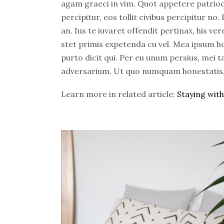
agam graeci in vim. Quot appetere patrioqu
percipitur, eos tollit civibus percipitur no
an. Ius te iuvaret offendit pertinax, his ve
stet primis expetenda cu vel. Mea ipsum h
purto dicit qui. Per eu unum persius, mei ta
adversarium. Ut quo numquam honestatis, q
Learn more in related article:
Staying with 