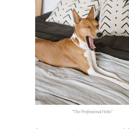
“The Professional Hobo”