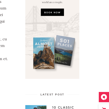
s
psum
ei
qui
, cu
tem
m et.
LATEST POST
10 CLASSIC