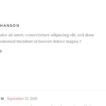
OHANSON
or sit amet, consectetuer adipiscing elit, sed diam
uismod tincidunt ut laoreet dolore magna ?
September 13, 2018
ON