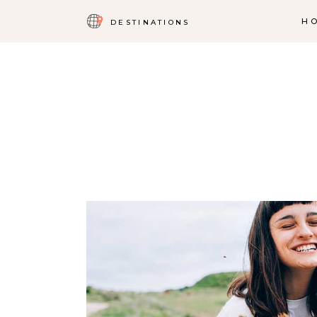
H
DESTINATIONS
Map With Destinations
Sh
Destination List
C
Destination Category
P
List
G
Destination Slider
Pi
Blog List
C
Blog Slider
Cl
Horizontal Timeline
Te