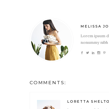
MELISSA J
Lorem ipsum dol
nonummy nibh e
COMMENTS:
LORETTA SHELT