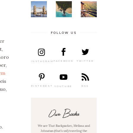
FOLLOW US
ber
t,
horo
TWITTER
FACEBOOK
INSTAGRAM
er,
rem
eis
PINTEREST
RSS
YOUTUBE
duo,
o.