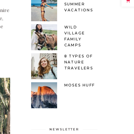
SUMMER
enire
VACATIONS
e,
te
WILD
VILLAGE
FAMILY
CAMPS
8 TYPES OF
NATURE
TRAVELERS
MOSES HUFF
NEWSLETTER