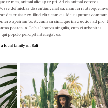
e te mea, animal aliquip te pri. Ad vis animal ceteros
. Posse definiebas dissentiunt mel ea, nam ferri utroque inv
rear deseruisse ex. Illud elitr eam eu. Id usu putant commun
omero apeirian te. Accumsan similique instructior ad pro, 
ntas postea in. Te his labores singulis, eum ei urbanitas
ui populo percipit intellegat ea.
a local family on Bali