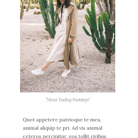
“Never Ending Footsteps”
Quot appetere patrioque te mea,
animal aliquip te pri. Ad vis animal
ceteros percipitur, eos tollit civibus