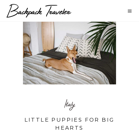
myhouseoffurniture.com
link slot gacor
link slot gacor
link slot gacor
link gacor
slot online
toto togel
toto togel
jacktoto
toto togel
toto togel
jacktoto
jacktoto
jacktoto
slot gacor
toto togel
slot gacor
jacktoto
slot gacor
jacktoto
situs togel
situs togel
link slot
situs togel
slot resmi
situs slot
situs slot
situs slot
situs slot
Italy
LITTLE PUPPIES FOR BIG
HEARTS