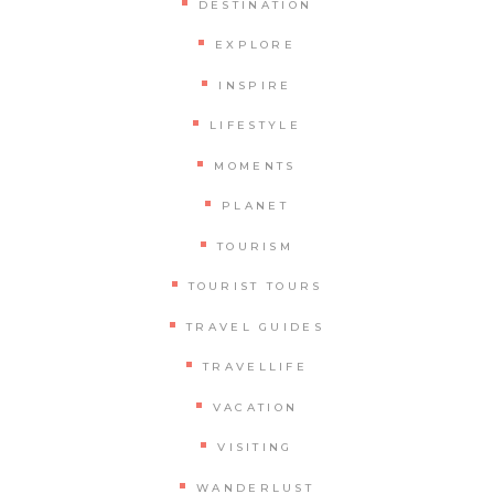
DESTINATION
EXPLORE
INSPIRE
LIFESTYLE
MOMENTS
PLANET
TOURISM
TOURIST TOURS
TRAVEL GUIDES
TRAVELLIFE
VACATION
VISITING
WANDERLUST