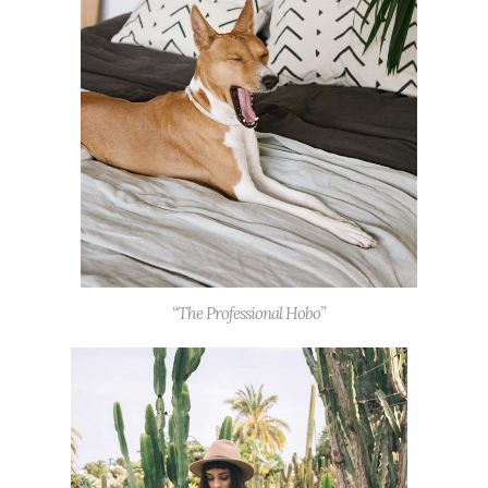
“The Professional Hobo”