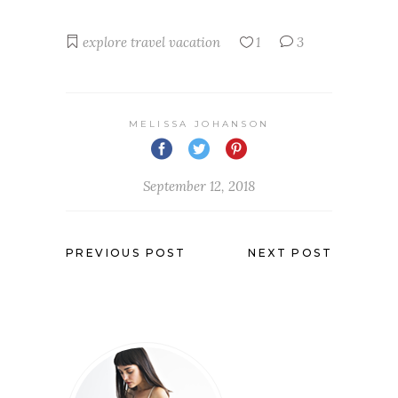
explore
travel
vacation
1
3
MELISSA JOHANSON
September 12, 2018
PREVIOUS POST
NEXT POST