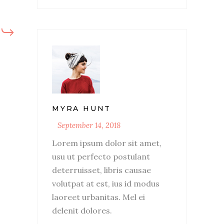
MYRA HUNT
September 14, 2018
Lorem ipsum dolor sit amet,
usu ut perfecto postulant
deterruisset, libris causae
volutpat at est, ius id modus
laoreet urbanitas. Mel ei
delenit dolores.