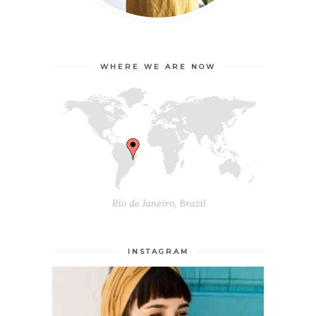
WHERE WE ARE NOW
INSTAGRAM