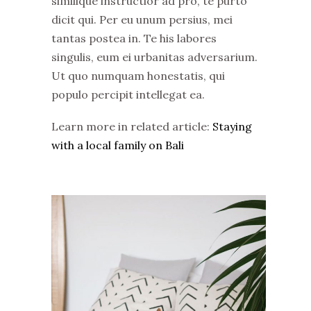
similique instructior ad pro, te purto
dicit qui. Per eu unum persius, mei
tantas postea in. Te his labores
singulis, eum ei urbanitas adversarium.
Ut quo numquam honestatis, qui
populo percipit intellegat ea.
Learn more in related article:
Staying
with a local family on Bali