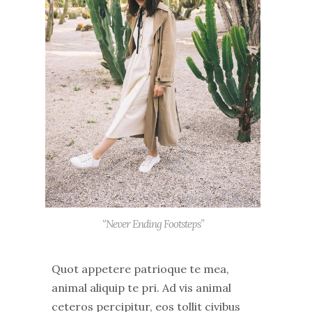
“Never Ending Footsteps”
Quot appetere patrioque te mea,
animal aliquip te pri. Ad vis animal
ceteros percipitur, eos tollit civibus