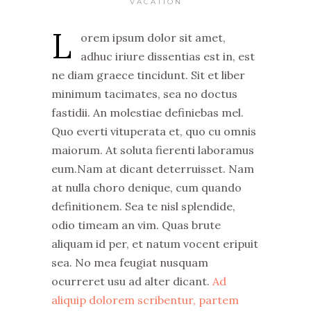
VACATION
L
orem ipsum dolor sit amet,
adhuc iriure dissentias est in, est
ne diam graece tincidunt. Sit et liber
minimum tacimates, sea no doctus
fastidii. An molestiae definiebas mel.
Quo everti vituperata et, quo cu omnis
maiorum. At soluta fierenti laboramus
eum.Nam at dicant deterruisset. Nam
at nulla choro denique, cum quando
definitionem. Sea te nisl splendide,
odio timeam an vim. Quas brute
aliquam id per, et natum vocent eripuit
sea. No mea feugiat nusquam
ocurreret usu ad alter dicant.
Ad
aliquip dolorem scribentur, partem