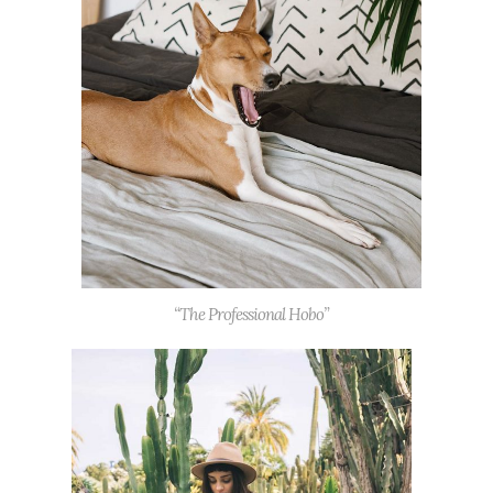
“The Professional Hobo”