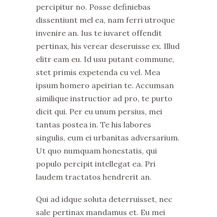
percipitur no. Posse definiebas
dissentiunt mel ea, nam ferri utroque
invenire an. Ius te iuvaret offendit
pertinax, his verear deseruisse ex. Illud
elitr eam eu. Id usu putant commune,
stet primis expetenda cu vel. Mea
ipsum homero apeirian te. Accumsan
similique instructior ad pro, te purto
dicit qui. Per eu unum persius, mei
tantas postea in. Te his labores
singulis, eum ei urbanitas adversarium.
Ut quo numquam honestatis, qui
populo percipit intellegat ea. Pri
laudem tractatos hendrerit an.
Qui ad idque soluta deterruisset, nec
sale pertinax mandamus et. Eu mei