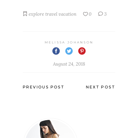
explore
travel
vacation
0
3
MELISSA JOHANSON
August 24, 2018
PREVIOUS POST
NEXT POST