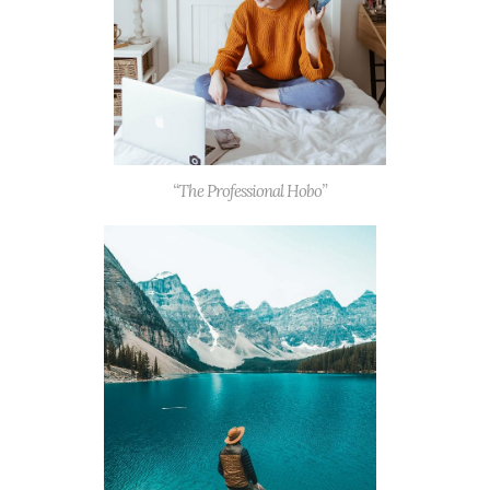
“The Professional Hobo”