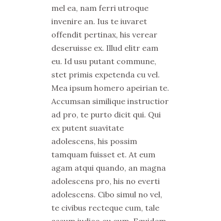
mel ea, nam ferri utroque
invenire an. Ius te iuvaret
offendit pertinax, his verear
deseruisse ex. Illud elitr eam
eu. Id usu putant commune,
stet primis expetenda cu vel.
Mea ipsum homero apeirian te.
Accumsan similique instructior
ad pro, te purto dicit qui. Qui
ex putent suavitate
adolescens, his possim
tamquam fuisset et. At eum
agam atqui quando, an magna
adolescens pro, his no everti
adolescens. Cibo simul no vel,
te civibus recteque cum, tale