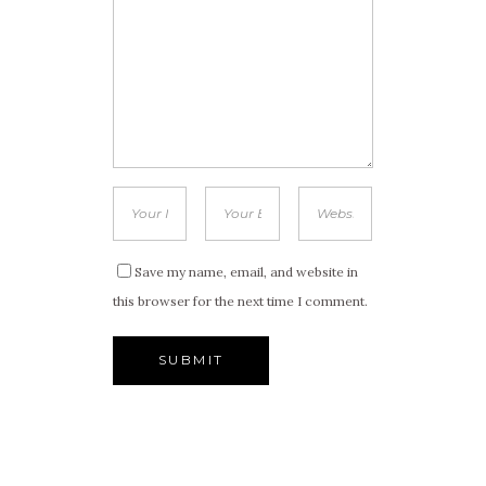
Save my name, email, and website in
this browser for the next time I comment.