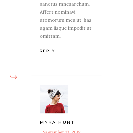
sanctus mnesarchum.
Affert nominavi
atomorum mea ut, has
agam iisque impedit ut,
omittam.
REPLY...
MYRA HUNT
September 13, 2018