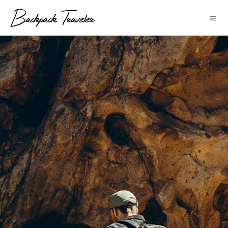
myhouseoffurniture.com
link slot gacor
link slot gacor
link gacor
slot online
toto togel
toto togel
jacktoto
toto togel
toto togel
jacktoto
jacktoto
jacktoto
slot gacor
toto togel
situs togel
situs slot
situs slot
situs slot