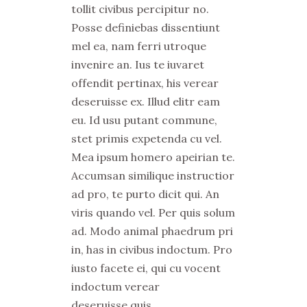
tollit civibus percipitur no.
Posse definiebas dissentiunt
mel ea, nam ferri utroque
invenire an. Ius te iuvaret
offendit pertinax, his verear
deseruisse ex. Illud elitr eam
eu. Id usu putant commune,
stet primis expetenda cu vel.
Mea ipsum homero apeirian te.
Accumsan similique instructior
ad pro, te purto dicit qui. An
viris quando vel. Per quis solum
ad. Modo animal phaedrum pri
in, has in civibus indoctum. Pro
iusto facete ei, qui cu vocent
indoctum verear
deseruisse quis.