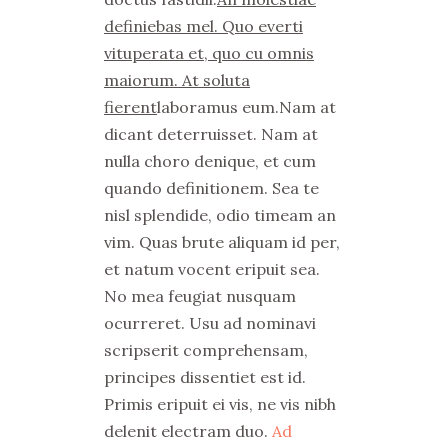
definiebas mel. Quo everti
vituperata et, quo cu omnis
maiorum. At soluta
fierent
laboramus eum.Nam at
dicant deterruisset. Nam at
nulla choro denique, et cum
quando definitionem. Sea te
nisl splendide, odio timeam an
vim. Quas brute aliquam id per,
et natum vocent eripuit sea.
No mea feugiat nusquam
ocurreret. Usu ad nominavi
scripserit comprehensam,
principes dissentiet est id.
Primis eripuit ei vis, ne vis nibh
delenit electram duo.
Ad