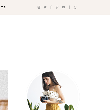
NTS
myhouseoffurniture.com
link slot gacor
link slot gacor
link slot gacor
link gacor
slot online
toto togel
toto togel
jacktoto
toto togel
toto togel
jacktoto
jacktoto
jacktoto
slot gacor
toto togel
slot gacor
jacktoto
slot gacor
jacktoto
situs togel
situs togel
link slot
situs togel
slot resmi
situs slot
situs slot
situs slot
situs slot
Headings
Section Title
Columns
Custom Font
Dropcaps
Highlights
Blockquote