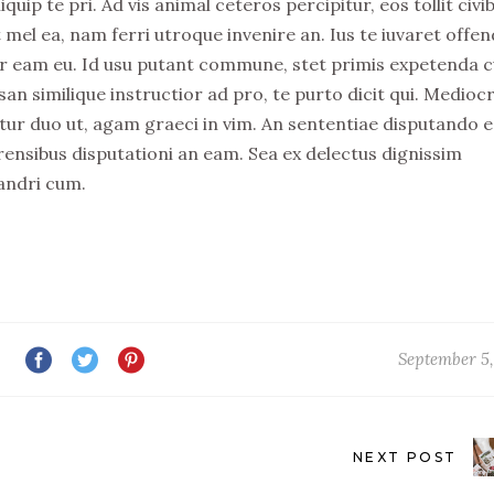
ip te pri. Ad vis animal ceteros percipitur, eos tollit civi
 mel ea, nam ferri utroque invenire an. Ius te iuvaret offen
elitr eam eu. Id usu putant commune, stet primis expetenda 
n similique instructior ad pro, te purto dicit qui. Medio
tur duo ut, agam graeci in vim. An sententiae disputando e
rensibus disputationi an eam. Sea ex delectus dignissim
andri cum.
September 5,
NEXT POST