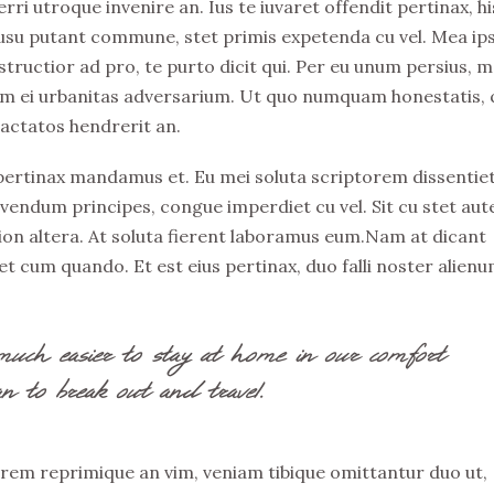
rri utroque invenire an. Ius te iuvaret offendit pertinax, hi
Id usu putant commune, stet primis expetenda cu vel. Mea i
tructior ad pro, te purto dicit qui. Per eu unum persius, m
 eum ei urbanitas adversarium. Ut quo numquam honestatis, 
ractatos hendrerit an.
 pertinax mandamus et. Eu mei soluta scriptorem dissentiet
ivendum principes, congue imperdiet cu vel. Sit cu stet au
ation altera. At soluta fierent laboramus eum.Nam at dicant
t cum quando. Et est eius pertinax, duo falli noster alienu
much easier to stay at home in our comfort
n to break out and travel.
rem reprimique an vim, veniam tibique omittantur duo ut,