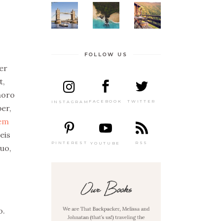
FOLLOW US
ber
t,
horo
TWITTER
FACEBOOK
INSTAGRAM
er,
rem
eis
PINTEREST
RSS
YOUTUBE
duo,
o.