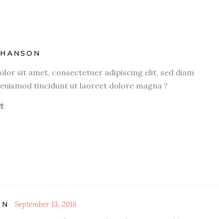
OHANSON
or sit amet, consectetuer adipiscing elit, sed diam
uismod tincidunt ut laoreet dolore magna ?
September 13, 2018
ON