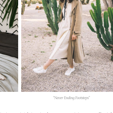
“Never Ending Footsteps”