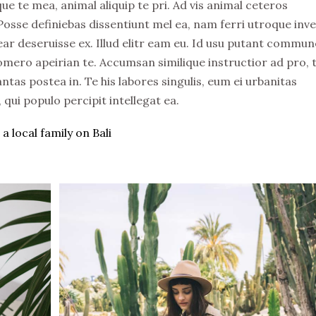
e te mea, animal aliquip te pri. Ad vis animal ceteros
. Posse definiebas dissentiunt mel ea, nam ferri utroque inv
rear deseruisse ex. Illud elitr eam eu. Id usu putant commun
omero apeirian te. Accumsan similique instructior ad pro, 
ntas postea in. Te his labores singulis, eum ei urbanitas
ui populo percipit intellegat ea.
a local family on Bali