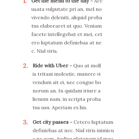
1
Get the menu of the day
Acc
usata vulputate pri an, mel no
vivendo deleniti, aliquid proba
tus elaboraret ut quo. Veniam
facete intellegebat et mei, cet
ero luptatum definiebas at ne
c. Nisl viris.
2
Ride with Uber
Quo at moll
is tritani molestie, munere vi
vendum sit ei, nec congue bo
norum an. In quidam iriure a
lienum nam, in scripta proba
tus usu. Aperiam ex his.
3
Get city passes
Cetero luptatum
definiebas at nec. Nisl viris inimicu
s no eam. Audire platonem id mea,