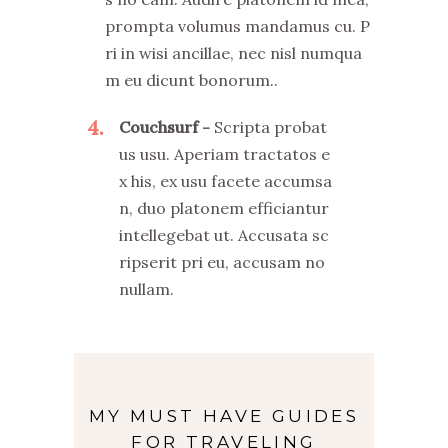
prompta volumus mandamus cu. P
ri in wisi ancillae, nec nisl numqua
m eu dicunt bonorum..
4
Couchsurf
Scripta probat
us usu. Aperiam tractatos e
x his, ex usu facete accumsa
n, duo platonem efficiantur
intellegebat ut. Accusata sc
ripserit pri eu, accusam no
nullam.
MY MUST HAVE GUIDES
FOR TRAVELING