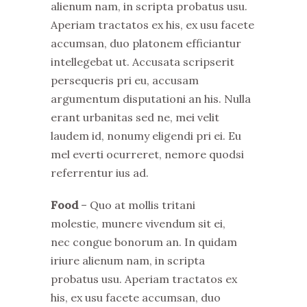
alienum nam, in scripta probatus usu.
Aperiam tractatos ex his, ex usu facete
accumsan, duo platonem efficiantur
intellegebat ut. Accusata scripserit
persequeris pri eu, accusam
argumentum disputationi an his. Nulla
erant urbanitas sed ne, mei velit
laudem id, nonumy eligendi pri ei. Eu
mel everti ocurreret, nemore quodsi
referrentur ius ad.
Food
– Quo at mollis tritani
molestie, munere vivendum sit ei,
nec congue bonorum an. In quidam
iriure alienum nam, in scripta
probatus usu. Aperiam tractatos ex
his, ex usu facete accumsan, duo