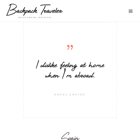
I dislike feeling at home
when I'm abroad.
ANGEL SANTOS
Spain