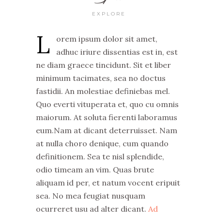
EXPLORE
L
orem ipsum dolor sit amet,
adhuc iriure dissentias est in, est
ne diam graece tincidunt. Sit et liber
minimum tacimates, sea no doctus
fastidii. An molestiae definiebas mel.
Quo everti vituperata et, quo cu omnis
maiorum. At soluta fierenti laboramus
eum.Nam at dicant deterruisset. Nam
at nulla choro denique, cum quando
definitionem. Sea te nisl splendide,
odio timeam an vim. Quas brute
aliquam id per, et natum vocent eripuit
sea. No mea feugiat nusquam
ocurreret usu ad alter dicant.
Ad