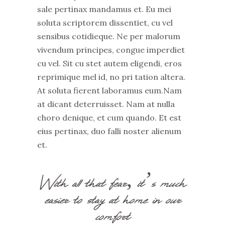
sale pertinax mandamus et. Eu mei
soluta scriptorem dissentiet, cu vel
sensibus cotidieque. Ne per malorum
vivendum principes, congue imperdiet
cu vel. Sit cu stet autem eligendi, eros
reprimique mel id, no pri tation altera.
At soluta fierent laboramus eum.Nam
at dicant deterruisset. Nam at nulla
choro denique, et cum quando. Et est
eius pertinax, duo falli noster alienum
et.
With all that fear, it’s much
easier to stay at home in our
comfort