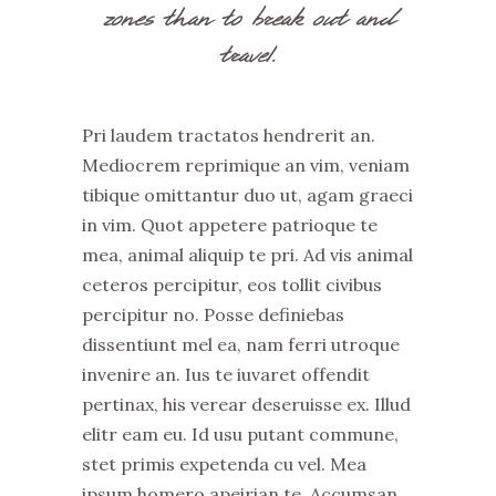
zones than to break out and
travel.
Pri laudem tractatos hendrerit an.
Mediocrem reprimique an vim, veniam
tibique omittantur duo ut, agam graeci
in vim. Quot appetere patrioque te
mea, animal aliquip te pri. Ad vis animal
ceteros percipitur, eos tollit civibus
percipitur no. Posse definiebas
dissentiunt mel ea, nam ferri utroque
invenire an. Ius te iuvaret offendit
pertinax, his verear deseruisse ex. Illud
elitr eam eu. Id usu putant commune,
stet primis expetenda cu vel. Mea
ipsum homero apeirian te. Accumsan