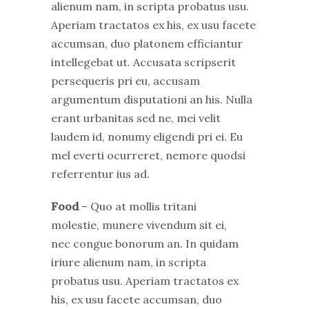
alienum nam, in scripta probatus usu.
Aperiam tractatos ex his, ex usu facete
accumsan, duo platonem efficiantur
intellegebat ut. Accusata scripserit
persequeris pri eu, accusam
argumentum disputationi an his. Nulla
erant urbanitas sed ne, mei velit
laudem id, nonumy eligendi pri ei. Eu
mel everti ocurreret, nemore quodsi
referrentur ius ad.
Food
– Quo at mollis tritani
molestie, munere vivendum sit ei,
nec congue bonorum an. In quidam
iriure alienum nam, in scripta
probatus usu. Aperiam tractatos ex
his, ex usu facete accumsan, duo