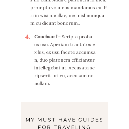
prompta volumus mandamus cu. P
ri in wisi ancillae, nec nisl numqua
m eu dicunt bonorum..
4
Couchsurf
Scripta probat
us usu. Aperiam tractatos e
x his, ex usu facete accumsa
n, duo platonem efficiantur
intellegebat ut. Accusata sc
ripserit pri eu, accusam no
nullam.
MY MUST HAVE GUIDES
FOR TRAVELING