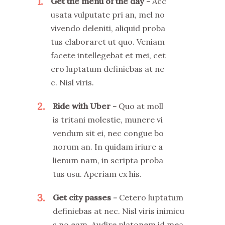
1
Get the menu of the day
Acc
usata vulputate pri an, mel no
vivendo deleniti, aliquid proba
tus elaboraret ut quo. Veniam
facete intellegebat et mei, cet
ero luptatum definiebas at ne
c. Nisl viris.
2
Ride with Uber
Quo at moll
is tritani molestie, munere vi
vendum sit ei, nec congue bo
norum an. In quidam iriure a
lienum nam, in scripta proba
tus usu. Aperiam ex his.
3
Get city passes
Cetero luptatum
definiebas at nec. Nisl viris inimicu
s no eam. Audire platonem id mea,