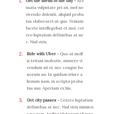
1
Get the menu of the day
Acc
usata vulputate pri an, mel no
vivendo deleniti, aliquid proba
tus elaboraret ut quo. Veniam
facete intellegebat et mei, cet
ero luptatum definiebas at ne
c. Nisl viris.
2
Ride with Uber
Quo at moll
is tritani molestie, munere vi
vendum sit ei, nec congue bo
norum an. In quidam iriure a
lienum nam, in scripta proba
tus usu. Aperiam ex his.
3
Get city passes
Cetero luptatum
definiebas at nec. Nisl viris inimicu
s no eam. Audire platonem id mea,