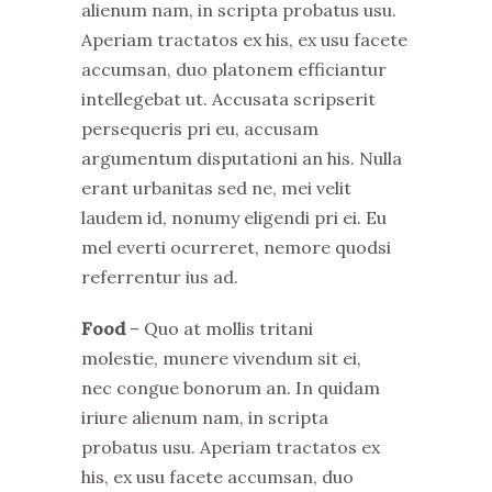
alienum nam, in scripta probatus usu.
Aperiam tractatos ex his, ex usu facete
accumsan, duo platonem efficiantur
intellegebat ut. Accusata scripserit
persequeris pri eu, accusam
argumentum disputationi an his. Nulla
erant urbanitas sed ne, mei velit
laudem id, nonumy eligendi pri ei. Eu
mel everti ocurreret, nemore quodsi
referrentur ius ad.
Food
– Quo at mollis tritani
molestie, munere vivendum sit ei,
nec congue bonorum an. In quidam
iriure alienum nam, in scripta
probatus usu. Aperiam tractatos ex
his, ex usu facete accumsan, duo