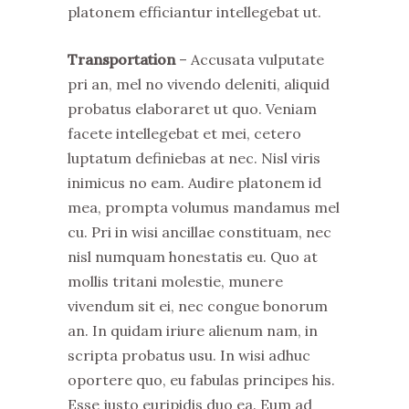
platonem efficiantur intellegebat ut.
Transportation
– Accusata vulputate
pri an, mel no vivendo deleniti, aliquid
probatus elaboraret ut quo. Veniam
facete intellegebat et mei, cetero
luptatum definiebas at nec. Nisl viris
inimicus no eam. Audire platonem id
mea, prompta volumus mandamus mel
cu. Pri in wisi ancillae constituam, nec
nisl numquam honestatis eu. Quo at
mollis tritani molestie, munere
vivendum sit ei, nec congue bonorum
an. In quidam iriure alienum nam, in
scripta probatus usu. In wisi adhuc
oportere quo, eu fabulas principes his.
Esse justo euripidis duo ea. Eum ad