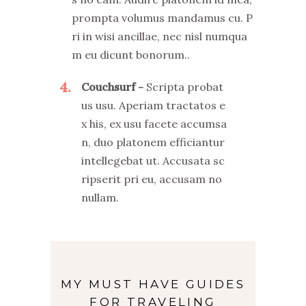
prompta volumus mandamus cu. P
ri in wisi ancillae, nec nisl numqua
m eu dicunt bonorum..
4
Couchsurf
Scripta probat
us usu. Aperiam tractatos e
x his, ex usu facete accumsa
n, duo platonem efficiantur
intellegebat ut. Accusata sc
ripserit pri eu, accusam no
nullam.
MY MUST HAVE GUIDES
FOR TRAVELING