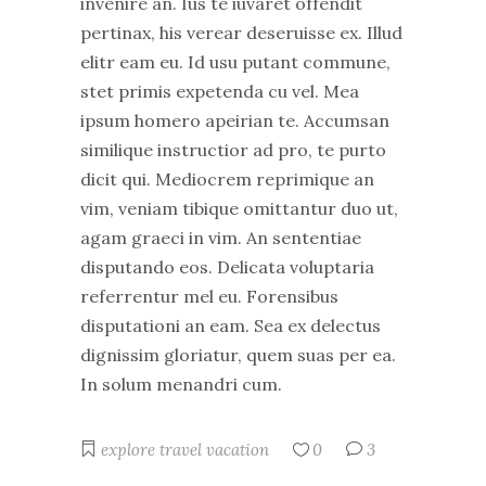
invenire an. Ius te iuvaret offendit
pertinax, his verear deseruisse ex. Illud
elitr eam eu. Id usu putant commune,
stet primis expetenda cu vel. Mea
ipsum homero apeirian te. Accumsan
similique instructior ad pro, te purto
dicit qui. Mediocrem reprimique an
vim, veniam tibique omittantur duo ut,
agam graeci in vim. An sententiae
disputando eos. Delicata voluptaria
referrentur mel eu. Forensibus
disputationi an eam. Sea ex delectus
dignissim gloriatur, quem suas per ea.
In solum menandri cum.
explore
travel
vacation
0
3