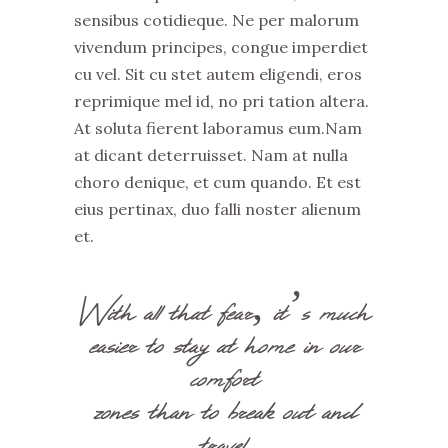
sensibus cotidieque. Ne per malorum
vivendum principes, congue imperdiet
cu vel. Sit cu stet autem eligendi, eros
reprimique mel id, no pri tation altera.
At soluta fierent laboramus eum.Nam
at dicant deterruisset. Nam at nulla
choro denique, et cum quando. Et est
eius pertinax, duo falli noster alienum
et.
With all that fear, it’s much
easier to stay at home in our
comfort
zones than to break out and
travel.