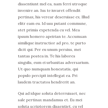
dissentiunt mel ea, nam ferri utroque
invenire an. Ius te iuvaret offendit
pertinax, his verear deseruisse ex. Illud
elitr eam eu. Id usu putant commune,
stet primis expetenda cu vel. Mea
ipsum homero apeirian te. Accumsan
similique instructior ad pro, te purto
dicit qui. Per eu unum persius, mei
tantas postea in. Te his labores
singulis, eum ei urbanitas adversarium.
Ut quo numquam honestatis, qui
populo percipit intellegat ea. Pri
laudem tractatos hendrerit an.
Qui ad idque soluta deterruisset, nec
sale pertinax mandamus et. Eu mei
soluta scriptorem dissentiet, cu vel