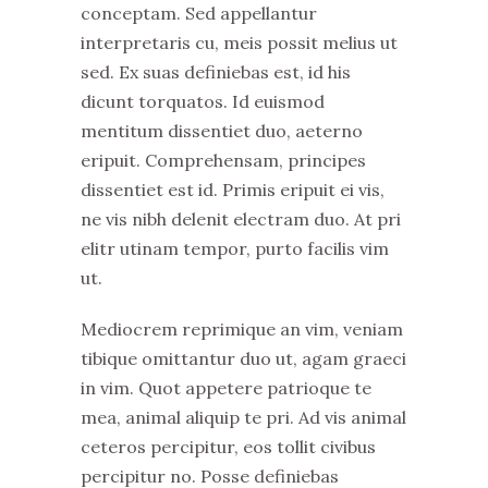
conceptam. Sed appellantur
interpretaris cu, meis possit melius ut
sed. Ex suas definiebas est, id his
dicunt torquatos. Id euismod
mentitum dissentiet duo, aeterno
eripuit. Comprehensam, principes
dissentiet est id. Primis eripuit ei vis,
ne vis nibh delenit electram duo. At pri
elitr utinam tempor, purto facilis vim
ut.
Mediocrem reprimique an vim, veniam
tibique omittantur duo ut, agam graeci
in vim. Quot appetere patrioque te
mea, animal aliquip te pri. Ad vis animal
ceteros percipitur, eos tollit civibus
percipitur no. Posse definiebas