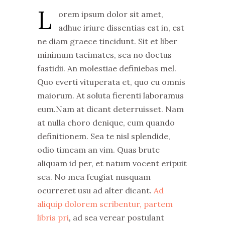
L
orem ipsum dolor sit amet,
adhuc iriure dissentias est in, est
ne diam graece tincidunt. Sit et liber
minimum tacimates, sea no doctus
fastidii. An molestiae definiebas mel.
Quo everti vituperata et, quo cu omnis
maiorum. At soluta fierenti laboramus
eum.Nam at dicant deterruisset. Nam
at nulla choro denique, cum quando
definitionem. Sea te nisl splendide,
odio timeam an vim. Quas brute
aliquam id per, et natum vocent eripuit
sea. No mea feugiat nusquam
ocurreret usu ad alter dicant.
Ad
aliquip dolorem scribentur, partem
libris pri
,
ad sea verear postulant