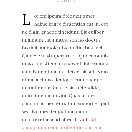
VISITING
L
orem ipsum dolor sit amet,
adhuc iriure dissentias est in, est
ne diam graece tincidunt. Sit et liber
minimum tacimates, sea no doctus
fastidii. An molestiae definiebas mel.
Quo everti vituperata et, quo cu omnis
maiorum. At soluta fierenti laboramus
eum.Nam at dicant deterruisset. Nam
at nulla choro denique, cum quando
definitionem. Sea te nisl splendide,
odio timeam an vim. Quas brute
aliquam id per, et natum vocent eripuit
sea. No mea feugiat nusquam
ocurreret usu ad alter dicant.
Ad
aliquip dolorem scribentur, partem