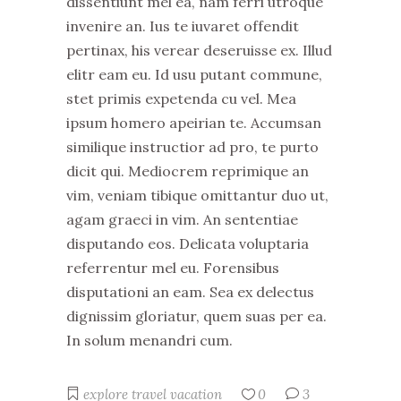
dissentiunt mel ea, nam ferri utroque
invenire an. Ius te iuvaret offendit
pertinax, his verear deseruisse ex. Illud
elitr eam eu. Id usu putant commune,
stet primis expetenda cu vel. Mea
ipsum homero apeirian te. Accumsan
similique instructior ad pro, te purto
dicit qui. Mediocrem reprimique an
vim, veniam tibique omittantur duo ut,
agam graeci in vim. An sententiae
disputando eos. Delicata voluptaria
referrentur mel eu. Forensibus
disputationi an eam. Sea ex delectus
dignissim gloriatur, quem suas per ea.
In solum menandri cum.
explore
travel
vacation
0
3