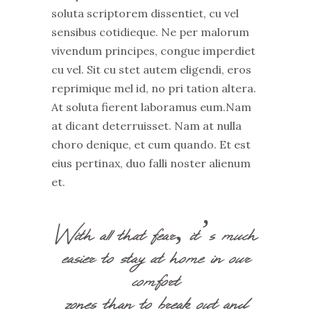
soluta scriptorem dissentiet, cu vel
sensibus cotidieque. Ne per malorum
vivendum principes, congue imperdiet
cu vel. Sit cu stet autem eligendi, eros
reprimique mel id, no pri tation altera.
At soluta fierent laboramus eum.Nam
at dicant deterruisset. Nam at nulla
choro denique, et cum quando. Et est
eius pertinax, duo falli noster alienum
et.
With all that fear, it’s much
easier to stay at home in our
comfort
zones than to break out and