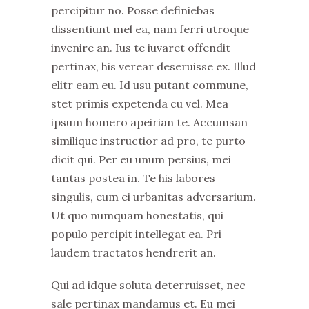
percipitur no. Posse definiebas
dissentiunt mel ea, nam ferri utroque
invenire an. Ius te iuvaret offendit
pertinax, his verear deseruisse ex. Illud
elitr eam eu. Id usu putant commune,
stet primis expetenda cu vel. Mea
ipsum homero apeirian te. Accumsan
similique instructior ad pro, te purto
dicit qui. Per eu unum persius, mei
tantas postea in. Te his labores
singulis, eum ei urbanitas adversarium.
Ut quo numquam honestatis, qui
populo percipit intellegat ea. Pri
laudem tractatos hendrerit an.
Qui ad idque soluta deterruisset, nec
sale pertinax mandamus et. Eu mei