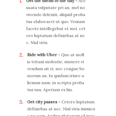
1
Get the menu of the day
Acc
usata vulputate pri an, mel no
vivendo deleniti, aliquid proba
tus elaboraret ut quo. Veniam
facete intellegebat et mei, cet
ero luptatum definiebas at ne
c. Nisl viris.
2
Ride with Uber
Quo at moll
is tritani molestie, munere vi
vendum sit ei, nec congue bo
norum an. In quidam iriure a
lienum nam, in scripta proba
tus usu. Aperiam ex his.
3
Get city passes
Cetero luptatum
definiebas at nec. Nisl viris inimicu
s no eam. Audire platonem id mea,