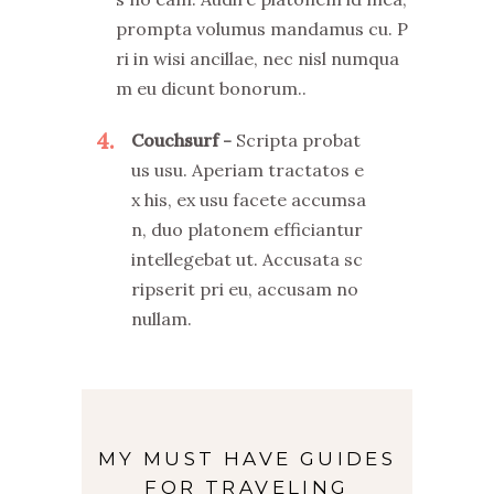
prompta volumus mandamus cu. P
ri in wisi ancillae, nec nisl numqua
m eu dicunt bonorum..
4
Couchsurf
Scripta probat
us usu. Aperiam tractatos e
x his, ex usu facete accumsa
n, duo platonem efficiantur
intellegebat ut. Accusata sc
ripserit pri eu, accusam no
nullam.
MY MUST HAVE GUIDES
FOR TRAVELING