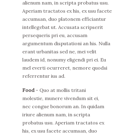
alienum nam, in scripta probatus usu.
Aperiam tractatos ex his, ex usu facete
accumsan, duo platonem efficiantur
intellegebat ut. Accusata scripserit
persequeris pri eu, accusam
argumentum disputationi an his. Nulla
erant urbanitas sed ne, mei velit
laudem id, nonumy eligendi pri ei. Eu
mel everti ocurreret, nemore quodsi
referrentur ius ad.
Food
– Quo at mollis tritani
molestie, munere vivendum sit ei,
nec congue bonorum an. In quidam
iriure alienum nam, in scripta
probatus usu. Aperiam tractatos ex
his, ex usu facete accumsan, duo