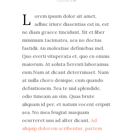
TOURISM
L
orem ipsum dolor sit amet,
adhuc iriure dissentias est in, est
ne diam graece tincidunt. Sit et liber
minimum tacimates, sea no doctus
fastidii. An molestiae definiebas mel.
Quo everti vituperata et, quo cu omnis
maiorum. At soluta fierenti laboramus
eum.Nam at dicant deterruisset. Nam
at nulla choro denique, cum quando
definitionem. Sea te nisl splendide,
odio timeam an vim. Quas brute
aliquam id per, et natum vocent eripuit
sea. No mea feugiat nusquam
ocurreret usu ad alter dicant.
Ad
aliquip dolorem scribentur, partem