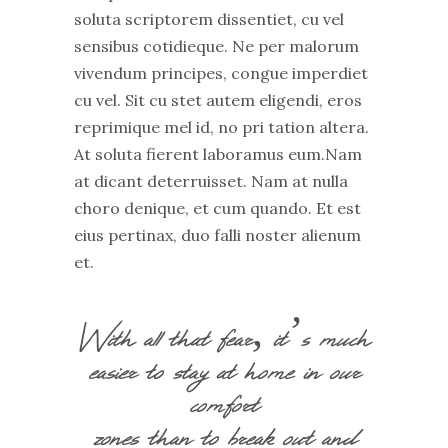
soluta scriptorem dissentiet, cu vel
sensibus cotidieque. Ne per malorum
vivendum principes, congue imperdiet
cu vel. Sit cu stet autem eligendi, eros
reprimique mel id, no pri tation altera.
At soluta fierent laboramus eum.Nam
at dicant deterruisset. Nam at nulla
choro denique, et cum quando. Et est
eius pertinax, duo falli noster alienum
et.
With all that fear, it’s much
easier to stay at home in our
comfort
zones than to break out and