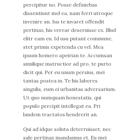
percipitur no. Posse definiebas
dissentiunt mel ea, nam ferri utroque
invenire an. Ius te iuvaret offendit
pertinax, his verear deseruisse ex. Illud
elitr eam eu. Id usu putant commune,
stet primis expetenda cu vel. Mea
ipsum homero apeirian te. Accumsan
similique instructior ad pro, te purto
dicit qui. Per eu unum persius, mei
tantas postea in. Te his labores
singulis, eum ei urbanitas adversarium.
Ut quo numquam honestatis, qui
populo percipit intellegat ea. Pri
laudem tractatos hendrerit an.
Qui ad idque soluta deterruisset, nec
sale pertinax mandamus et. Eu mei