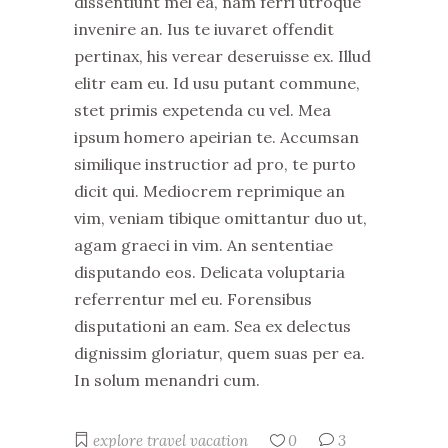
dissentiunt mel ea, nam ferri utroque
invenire an. Ius te iuvaret offendit
pertinax, his verear deseruisse ex. Illud
elitr eam eu. Id usu putant commune,
stet primis expetenda cu vel. Mea
ipsum homero apeirian te. Accumsan
similique instructior ad pro, te purto
dicit qui. Mediocrem reprimique an
vim, veniam tibique omittantur duo ut,
agam graeci in vim. An sententiae
disputando eos. Delicata voluptaria
referrentur mel eu. Forensibus
disputationi an eam. Sea ex delectus
dignissim gloriatur, quem suas per ea.
In solum menandri cum.
explore
travel
vacation
0
3