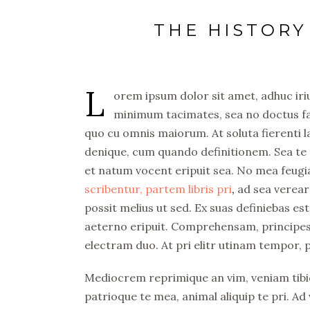
THE HISTORY
L
orem ipsum dolor sit amet, adhuc iriur
minimum tacimates, sea no doctus fast
quo cu omnis maiorum. At soluta fierenti
denique, cum quando definitionem. Sea te n
et natum vocent eripuit sea. No mea feugi
scribentur, partem libris pri
,
ad sea verear
possit melius ut sed. Ex suas definiebas es
aeterno eripuit. Comprehensam, principes dis
electram duo. At pri elitr utinam tempor, pu
Mediocrem reprimique an vim, veniam tibi
patrioque te mea, animal aliquip te pri. Ad 