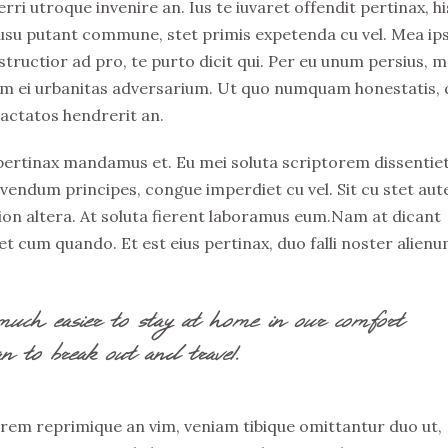
rri utroque invenire an. Ius te iuvaret offendit pertinax, hi
Id usu putant commune, stet primis expetenda cu vel. Mea i
tructior ad pro, te purto dicit qui. Per eu unum persius, m
 eum ei urbanitas adversarium. Ut quo numquam honestatis, 
ractatos hendrerit an.
 pertinax mandamus et. Eu mei soluta scriptorem dissentiet
ivendum principes, congue imperdiet cu vel. Sit cu stet au
ation altera. At soluta fierent laboramus eum.Nam at dicant
t cum quando. Et est eius pertinax, duo falli noster alienu
much easier to stay at home in our comfort
n to break out and travel.
rem reprimique an vim, veniam tibique omittantur duo ut,