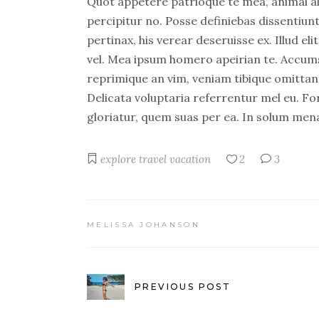
Quot appetere patrioque te mea, animal aliqu
percipitur no. Posse definiebas dissentiunt
pertinax, his verear deseruisse ex. Illud 
vel. Mea ipsum homero apeirian te. Accumsa
reprimique an vim, veniam tibique omittan
Delicata voluptaria referrentur mel eu. Fo
gloriatur, quem suas per ea. In solum men
explore
travel
vacation
2
3
MELISSA JOHANSON
PREVIOUS POST