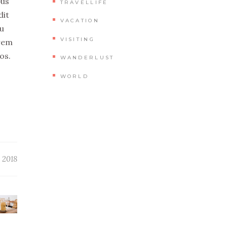
bus
TRAVELLIFE
dit
VACATION
cu
VISITING
crem
os.
WANDERLUST
WORLD
 2018