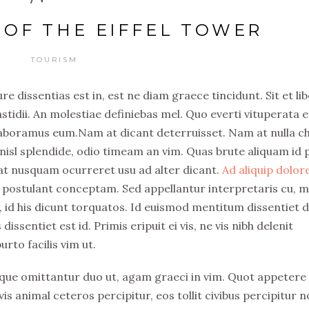
 OF THE EIFFEL TOWER
TOURISM
e dissentias est in, est ne diam graece tincidunt. Sit et li
idii. An molestiae definiebas mel. Quo everti vituperata e
 laboramus eum.Nam at dicant deterruisset. Nam at nulla c
isl splendide, odio timeam an vim. Quas brute aliquam id p
at nusquam ocurreret usu ad alter dicant.
Ad aliquip dolo
 postulant conceptam. Sed appellantur interpretaris cu, m
t, id his dicunt torquatos. Id euismod mentitum dissentiet 
sentiet est id. Primis eripuit ei vis, ne vis nibh delenit
rto facilis vim ut.
que omittantur duo ut, agam graeci in vim. Quot appetere
vis animal ceteros percipitur, eos tollit civibus percipitur n