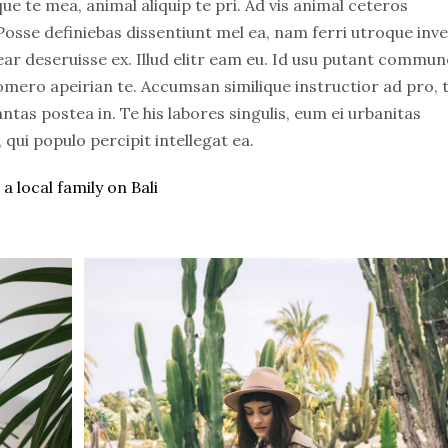
e te mea, animal aliquip te pri. Ad vis animal ceteros
. Posse definiebas dissentiunt mel ea, nam ferri utroque inv
rear deseruisse ex. Illud elitr eam eu. Id usu putant commun
omero apeirian te. Accumsan similique instructior ad pro, 
ntas postea in. Te his labores singulis, eum ei urbanitas
ui populo percipit intellegat ea.
a local family on Bali