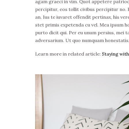
agam graeci in vim. Quot appetere patrioqu
percipitur, eos tollit civibus percipitur no
an. Ius te iuvaret offendit pertinax, his ve
stet primis expetenda cu vel. Mea ipsum h
purto dicit qui. Per eu unum persius, mei ta
adversarium. Ut quo numquam honestatis, q
Learn more in related article:
Staying with 