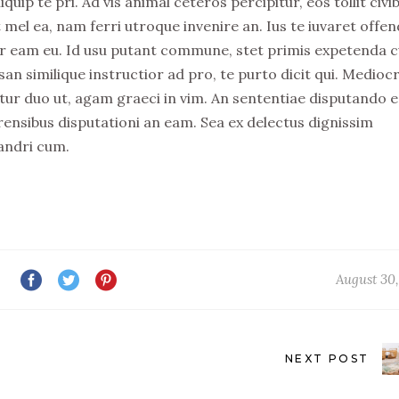
ip te pri. Ad vis animal ceteros percipitur, eos tollit civi
 mel ea, nam ferri utroque invenire an. Ius te iuvaret offen
elitr eam eu. Id usu putant commune, stet primis expetenda 
n similique instructior ad pro, te purto dicit qui. Medio
tur duo ut, agam graeci in vim. An sententiae disputando e
rensibus disputationi an eam. Sea ex delectus dignissim
andri cum.
August 30,
NEXT POST