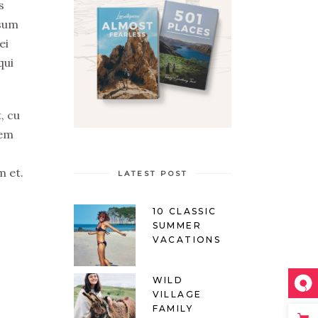
s
psum
ei
qui
, cu
tem
m et.
LATEST POST
10 CLASSIC
SUMMER
VACATIONS
WILD
VILLAGE
FAMILY