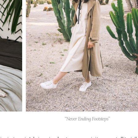
“Never Ending Footsteps”