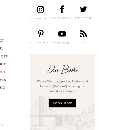
TWITTER
FACEBOOK
INSTAGRAM
ber
PINTEREST
RSS
YOUTUBE
t,
horo
er,
rem
eis
duo,
o.