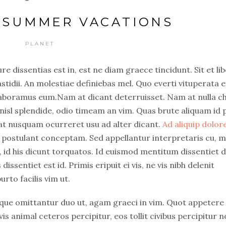
C SUMMER VACATIONS
PLANET
e dissentias est in, est ne diam graece tincidunt. Sit et li
idii. An molestiae definiebas mel. Quo everti vituperata e
 laboramus eum.Nam at dicant deterruisset. Nam at nulla c
isl splendide, odio timeam an vim. Quas brute aliquam id p
at nusquam ocurreret usu ad alter dicant.
Ad aliquip dolo
 postulant conceptam. Sed appellantur interpretaris cu, m
t, id his dicunt torquatos. Id euismod mentitum dissentiet 
sentiet est id. Primis eripuit ei vis, ne vis nibh delenit
rto facilis vim ut.
que omittantur duo ut, agam graeci in vim. Quot appetere
vis animal ceteros percipitur, eos tollit civibus percipitur n