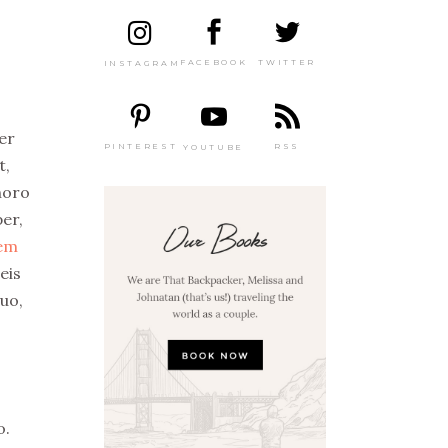
TWITTER
FACEBOOK
INSTAGRAM
ber
PINTEREST
RSS
YOUTUBE
t,
horo
er,
rem
eis
duo,
o.