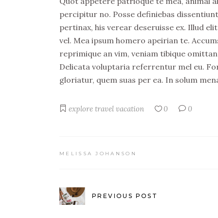
Quot appetere patrioque te mea, animal aliqu
percipitur no. Posse definiebas dissentiunt
pertinax, his verear deseruisse ex. Illud 
vel. Mea ipsum homero apeirian te. Accumsa
reprimique an vim, veniam tibique omittan
Delicata voluptaria referrentur mel eu. Fo
gloriatur, quem suas per ea. In solum men
explore
travel
vacation
0
0
MELISSA JOHANSON
PREVIOUS POST