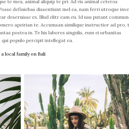
e te mea, animal aliquip te pri. Ad vis animal ceteros
. Posse definiebas dissentiunt mel ea, nam ferri utroque inv
rear deseruisse ex. Illud elitr eam eu. Id usu putant commun
omero apeirian te. Accumsan similique instructior ad pro, 
ntas postea in. Te his labores singulis, eum ei urbanitas
ui populo percipit intellegat ea.
a local family on Bali