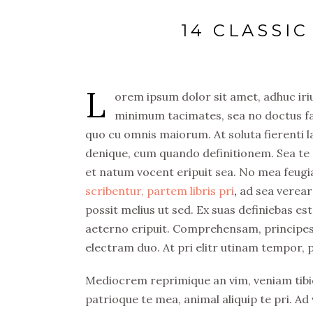
14 CLASSI
L
orem ipsum dolor sit amet, adhuc iriur
minimum tacimates, sea no doctus fast
quo cu omnis maiorum. At soluta fierenti
denique, cum quando definitionem. Sea te n
et natum vocent eripuit sea. No mea feugi
scribentur, partem libris pri
,
ad sea verear
possit melius ut sed. Ex suas definiebas es
aeterno eripuit. Comprehensam, principes dis
electram duo. At pri elitr utinam tempor, pu
Mediocrem reprimique an vim, veniam tibi
patrioque te mea, animal aliquip te pri. Ad 