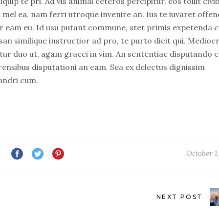
ip te pri. Ad vis animal ceteros percipitur, eos tollit civi
 mel ea, nam ferri utroque invenire an. Ius te iuvaret offen
elitr eam eu. Id usu putant commune, stet primis expetenda 
n similique instructior ad pro, te purto dicit qui. Medio
tur duo ut, agam graeci in vim. An sententiae disputando e
rensibus disputationi an eam. Sea ex delectus dignissim
andri cum.
October 1,
NEXT POST