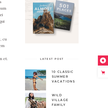
s
psum
ei
qui
, cu
tem
m et.
LATEST POST
10 CLASSIC
SUMMER
VACATIONS
WILD
VILLAGE
FAMILY