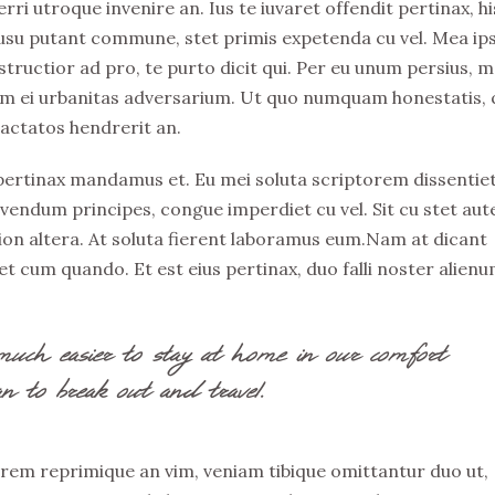
rri utroque invenire an. Ius te iuvaret offendit pertinax, hi
Id usu putant commune, stet primis expetenda cu vel. Mea i
tructior ad pro, te purto dicit qui. Per eu unum persius, m
 eum ei urbanitas adversarium. Ut quo numquam honestatis, 
ractatos hendrerit an.
 pertinax mandamus et. Eu mei soluta scriptorem dissentiet
ivendum principes, congue imperdiet cu vel. Sit cu stet au
ation altera. At soluta fierent laboramus eum.Nam at dicant
t cum quando. Et est eius pertinax, duo falli noster alienu
much easier to stay at home in our comfort
n to break out and travel.
rem reprimique an vim, veniam tibique omittantur duo ut,