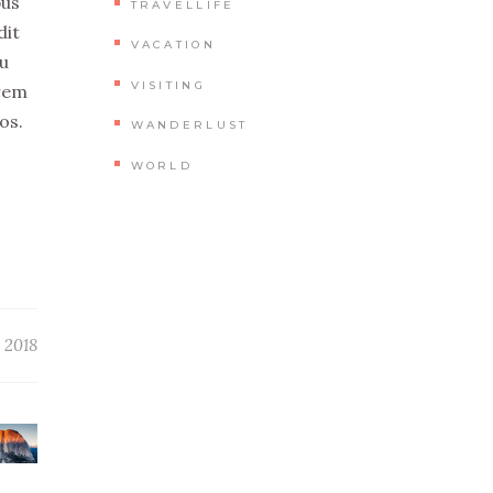
bus
TRAVELLIFE
dit
VACATION
cu
VISITING
crem
os.
WANDERLUST
WORLD
 2018