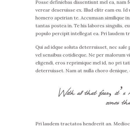
Posse definiebas dissentiunt mel ea, nam fe
verear deseruisse ex. Illud elitr eam eu. 
homero apeirian te. Accumsan similique ins
tantas postea in. Te his labores singulis,
populo percipit intellegat ea. Pri laudem t
Qui ad idque soluta deterruisset, nec sale
vel sensibus cotidieque. Ne per malorum v
eligendi, eros reprimique mel id, no pri t
deterruisset. Nam at nulla choro denique, e
With all that fear, it’s 
zones tha
Pri laudem tractatos hendrerit an. Medioc