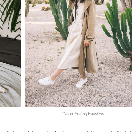
“Never Ending Footsteps”