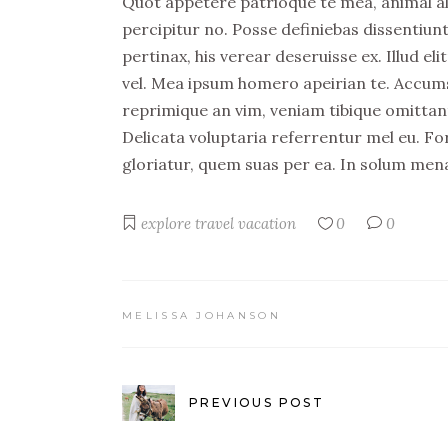
Quot appetere patrioque te mea, animal aliqu
percipitur no. Posse definiebas dissentiunt
pertinax, his verear deseruisse ex. Illud 
vel. Mea ipsum homero apeirian te. Accumsa
reprimique an vim, veniam tibique omittan
Delicata voluptaria referrentur mel eu. Fo
gloriatur, quem suas per ea. In solum men
explore
travel
vacation
0
0
MELISSA JOHANSON
PREVIOUS POST