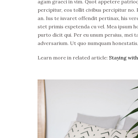
agam graeci in vim. Quot appetere patrioqu
percipitur, eos tollit civibus percipitur no
an. Ius te iuvaret offendit pertinax, his ve
stet primis expetenda cu vel. Mea ipsum h
purto dicit qui. Per eu unum persius, mei ta
adversarium. Ut quo numquam honestatis, q
Learn more in related article:
Staying with 