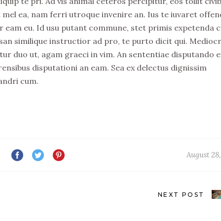
ip te pri. Ad vis animal ceteros percipitur, eos tollit civi
 mel ea, nam ferri utroque invenire an. Ius te iuvaret offen
elitr eam eu. Id usu putant commune, stet primis expetenda 
n similique instructior ad pro, te purto dicit qui. Medio
tur duo ut, agam graeci in vim. An sententiae disputando e
rensibus disputationi an eam. Sea ex delectus dignissim
andri cum.
August 28,
NEXT POST