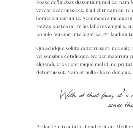
Posse definiebas dissentiunt mel ea, nam fe
verear deseruisse ex. Illud elitr eam eu. 
homero apeirian te. Accumsan similique ins
tantas postea in. Te his labores singulis,
populo percipit intellegat ea. Pri laudem t
Qui ad idque soluta deterruisset, nec sale
vel sensibus cotidieque. Ne per malorum v
eligendi, eros reprimique mel id, no pri t
deterruisset. Nam at nulla choro denique, e
With all that fear, it’s 
zones tha
Pri laudem tractatos hendrerit an. Medioc