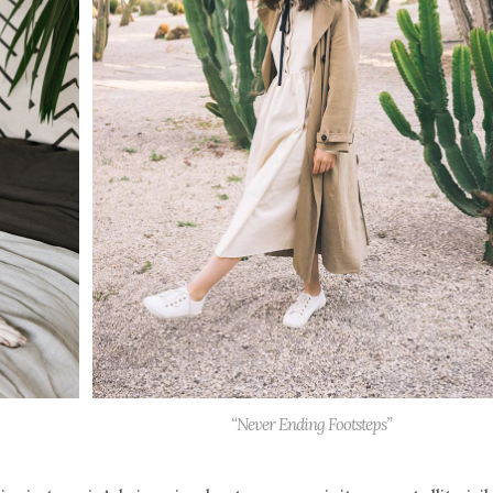
“Never Ending Footsteps”