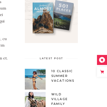
s
psum
ei
qui
, cu
tem
m et.
LATEST POST
10 CLASSIC
SUMMER
VACATIONS
WILD
VILLAGE
FAMILY