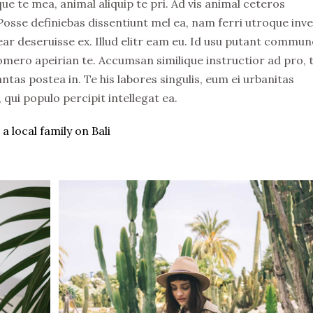
e te mea, animal aliquip te pri. Ad vis animal ceteros
. Posse definiebas dissentiunt mel ea, nam ferri utroque inv
rear deseruisse ex. Illud elitr eam eu. Id usu putant commun
omero apeirian te. Accumsan similique instructior ad pro, 
ntas postea in. Te his labores singulis, eum ei urbanitas
ui populo percipit intellegat ea.
a local family on Bali