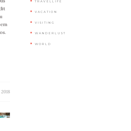
bus
TRAVELLIFE
dit
VACATION
cu
VISITING
crem
os.
WANDERLUST
WORLD
 2018