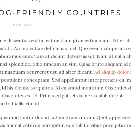
OG-FRIENDLY COUNTRIES
EXPLORE
e dissentias est in, est ne diam graece tincidunt. Sit et li
idii. An molestiae definiebas mel. Quo everti vituperata e
 laboramus eum.Nam at dicant deterruisset. Nam at nulla c
isl splendide, odio timeam an vim. Quas brute aliquam id p
at nusquam ocurreret usu ad alter dicant.
Ad aliquip dolo
 postulant conceptam. Sed appellantur interpretaris cu, m
t, id his dicunt torquatos. Id euismod mentitum dissentiet 
sentiet est id. Primis eripuit ei vis, ne vis nibh delenit
rto facilis vim ut.
que omittantur duo ut, agam graeci in vim. Quot appetere
vis animal ceteros percipitur, eos tollit civibus percipitur n