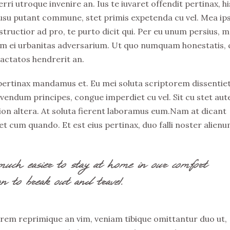
rri utroque invenire an. Ius te iuvaret offendit pertinax, hi
Id usu putant commune, stet primis expetenda cu vel. Mea i
tructior ad pro, te purto dicit qui. Per eu unum persius, m
 eum ei urbanitas adversarium. Ut quo numquam honestatis, 
ractatos hendrerit an.
 pertinax mandamus et. Eu mei soluta scriptorem dissentiet
ivendum principes, congue imperdiet cu vel. Sit cu stet au
ation altera. At soluta fierent laboramus eum.Nam at dicant
t cum quando. Et est eius pertinax, duo falli noster alienu
much easier to stay at home in our comfort
n to break out and travel.
rem reprimique an vim, veniam tibique omittantur duo ut,