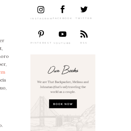
TWITTER
FACEBOOK
INSTAGRAM
ber
PINTEREST
RSS
YOUTUBE
t,
horo
er,
rem
eis
duo,
o.