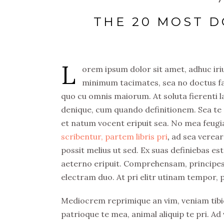
THE 20 MOST D
L
orem ipsum dolor sit amet, adhuc iriur
minimum tacimates, sea no doctus fast
quo cu omnis maiorum. At soluta fierenti
denique, cum quando definitionem. Sea te n
et natum vocent eripuit sea. No mea feugi
scribentur, partem libris pri
,
ad sea verear
possit melius ut sed. Ex suas definiebas es
aeterno eripuit. Comprehensam, principes dis
electram duo. At pri elitr utinam tempor, pu
Mediocrem reprimique an vim, veniam tibi
patrioque te mea, animal aliquip te pri. Ad 