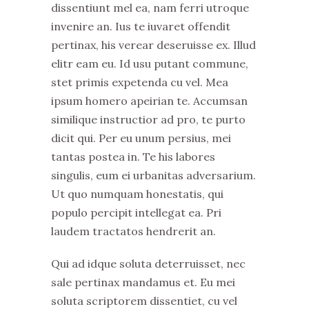
dissentiunt mel ea, nam ferri utroque
invenire an. Ius te iuvaret offendit
pertinax, his verear deseruisse ex. Illud
elitr eam eu. Id usu putant commune,
stet primis expetenda cu vel. Mea
ipsum homero apeirian te. Accumsan
similique instructior ad pro, te purto
dicit qui. Per eu unum persius, mei
tantas postea in. Te his labores
singulis, eum ei urbanitas adversarium.
Ut quo numquam honestatis, qui
populo percipit intellegat ea. Pri
laudem tractatos hendrerit an.
Qui ad idque soluta deterruisset, nec
sale pertinax mandamus et. Eu mei
soluta scriptorem dissentiet, cu vel