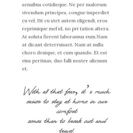
sensibus cotidieque. Ne per malorum
vivendum principes, congue imperdiet
cu vel. Sit cu stet autem eligendi, eros
reprimique mel id, no pri tation altera.
At soluta fierent laboramus eum.Nam
at dicant deterruisset. Nam at nulla
choro denique, et cum quando. Et est
eius pertinax, duo falli noster alienum
et.
With all that fear, it’s much
easier to stay at home in our
comfort
zones than to break out and
travel.