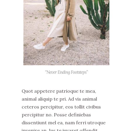
“Never Ending Footsteps”
Quot appetere patrioque te mea,
animal aliquip te pri. Ad vis animal
ceteros percipitur, eos tollit civibus
percipitur no. Posse definiebas
dissentiunt mel ea, nam ferri utroque
invenire an. Ius te iuvaret offendit