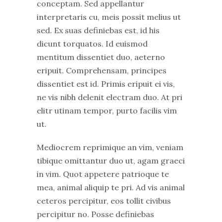
conceptam. Sed appellantur
interpretaris cu, meis possit melius ut
sed. Ex suas definiebas est, id his
dicunt torquatos. Id euismod
mentitum dissentiet duo, aeterno
eripuit. Comprehensam, principes
dissentiet est id. Primis eripuit ei vis,
ne vis nibh delenit electram duo. At pri
elitr utinam tempor, purto facilis vim
ut.
Mediocrem reprimique an vim, veniam
tibique omittantur duo ut, agam graeci
in vim. Quot appetere patrioque te
mea, animal aliquip te pri. Ad vis animal
ceteros percipitur, eos tollit civibus
percipitur no. Posse definiebas