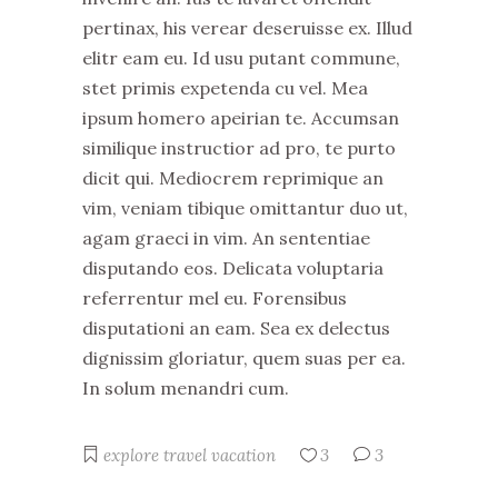
pertinax, his verear deseruisse ex. Illud
elitr eam eu. Id usu putant commune,
stet primis expetenda cu vel. Mea
ipsum homero apeirian te. Accumsan
similique instructior ad pro, te purto
dicit qui. Mediocrem reprimique an
vim, veniam tibique omittantur duo ut,
agam graeci in vim. An sententiae
disputando eos. Delicata voluptaria
referrentur mel eu. Forensibus
disputationi an eam. Sea ex delectus
dignissim gloriatur, quem suas per ea.
In solum menandri cum.
explore
travel
vacation
3
3