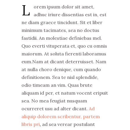
L
orem ipsum dolor sit amet,
adhuc iriure dissentias est in, est
ne diam graece tincidunt. Sit et liber
minimum tacimates, sea no doctus
fastidii. An molestiae definiebas mel.
Quo everti vituperata et, quo cu omnis
maiorum. At soluta fierenti laboramus
eum.Nam at dicant deterruisset. Nam
at nulla choro denique, cum quando
definitionem. Sea te nisl splendide,
odio timeam an vim. Quas brute
aliquam id per, et natum vocent eripuit
sea. No mea feugiat nusquam
ocurreret usu ad alter dicant.
Ad
aliquip dolorem scribentur, partem
libris pri
,
ad sea verear postulant