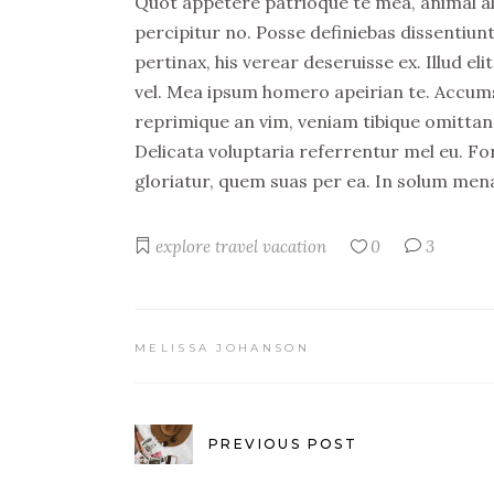
Quot appetere patrioque te mea, animal aliqu
percipitur no. Posse definiebas dissentiunt
pertinax, his verear deseruisse ex. Illud 
vel. Mea ipsum homero apeirian te. Accumsa
reprimique an vim, veniam tibique omittan
Delicata voluptaria referrentur mel eu. Fo
gloriatur, quem suas per ea. In solum men
explore
travel
vacation
0
3
MELISSA JOHANSON
PREVIOUS POST