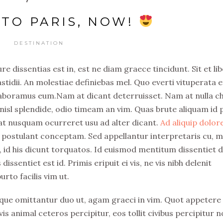
 TO PARIS, NOW!
DESTINATION
e dissentias est in, est ne diam graece tincidunt. Sit et li
idii. An molestiae definiebas mel. Quo everti vituperata e
 laboramus eum.Nam at dicant deterruisset. Nam at nulla c
isl splendide, odio timeam an vim. Quas brute aliquam id p
at nusquam ocurreret usu ad alter dicant.
Ad aliquip dolo
 postulant conceptam. Sed appellantur interpretaris cu, m
t, id his dicunt torquatos. Id euismod mentitum dissentiet 
sentiet est id. Primis eripuit ei vis, ne vis nibh delenit
rto facilis vim ut.
que omittantur duo ut, agam graeci in vim. Quot appetere
vis animal ceteros percipitur, eos tollit civibus percipitur n