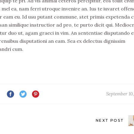
ip te pri. Ad vis animal ceteros percipitur, eos tollit civi
 mel ea, nam ferri utroque invenire an. Ius te iuvaret offen
elitr eam eu. Id usu putant commune, stet primis expetenda 
n similique instructior ad pro, te purto dicit qui. Medio
tur duo ut, agam graeci in vim. An sententiae disputando e
rensibus disputationi an eam. Sea ex delectus dignissim
andri cum.
September 10,
NEXT POST