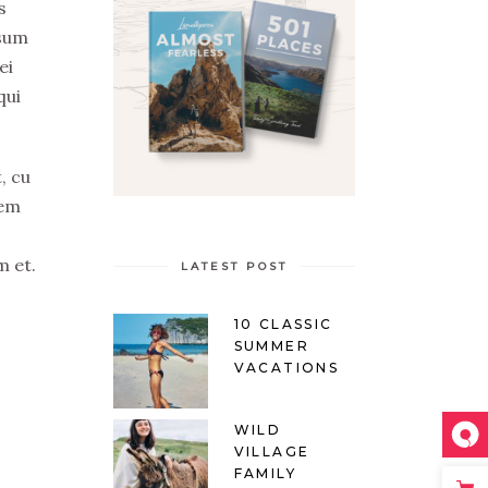
s
psum
ei
qui
, cu
tem
m et.
LATEST POST
10 CLASSIC
SUMMER
VACATIONS
WILD
VILLAGE
FAMILY