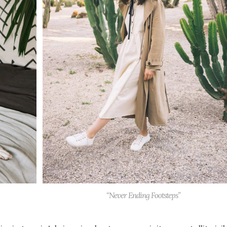
“Never Ending Footsteps”