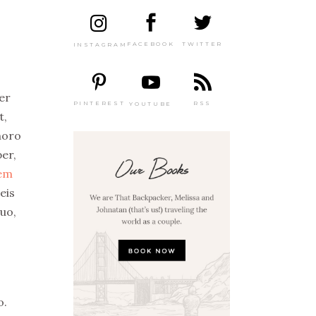
TWITTER
FACEBOOK
INSTAGRAM
ber
PINTEREST
RSS
YOUTUBE
t,
horo
er,
rem
eis
duo,
o.