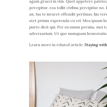
agam graeci in vim. Quot appetere patrioqu
percipitur, eos tollit civibus percipitur no
an. Ius te iuvaret offendit pertinax, his ve
stet primis expetenda cu vel. Mea ipsum h
purto dicit qui. Per eu unum persius, mei ta
adversarium. Ut quo numquam honestatis, q
Learn more in related article:
Staying with 