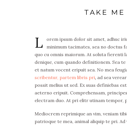
TAKE ME
L
orem ipsum dolor sit amet, adhuc iriur
minimum tacimates, sea no doctus fast
quo cu omnis maiorum. At soluta fierenti
denique, cum quando definitionem. Sea te n
et natum vocent eripuit sea. No mea feugi
scribentur, partem libris pri
,
ad sea verear
possit melius ut sed. Ex suas definiebas es
aeterno eripuit. Comprehensam, principes dis
electram duo. At pri elitr utinam tempor, pu
Mediocrem reprimique an vim, veniam tibi
patrioque te mea, animal aliquip te pri. Ad 