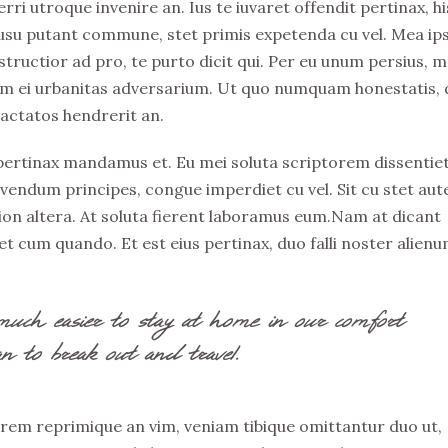
rri utroque invenire an. Ius te iuvaret offendit pertinax, hi
Id usu putant commune, stet primis expetenda cu vel. Mea i
tructior ad pro, te purto dicit qui. Per eu unum persius, m
 eum ei urbanitas adversarium. Ut quo numquam honestatis, 
ractatos hendrerit an.
 pertinax mandamus et. Eu mei soluta scriptorem dissentiet
ivendum principes, congue imperdiet cu vel. Sit cu stet au
ation altera. At soluta fierent laboramus eum.Nam at dicant
t cum quando. Et est eius pertinax, duo falli noster alienu
much easier to stay at home in our comfort
n to break out and travel.
rem reprimique an vim, veniam tibique omittantur duo ut,