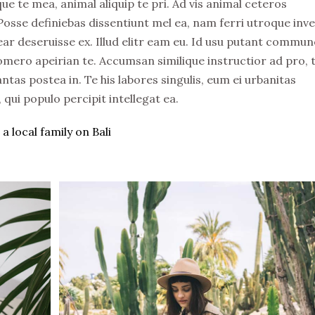
e te mea, animal aliquip te pri. Ad vis animal ceteros
. Posse definiebas dissentiunt mel ea, nam ferri utroque inv
rear deseruisse ex. Illud elitr eam eu. Id usu putant commun
omero apeirian te. Accumsan similique instructior ad pro, 
ntas postea in. Te his labores singulis, eum ei urbanitas
ui populo percipit intellegat ea.
a local family on Bali