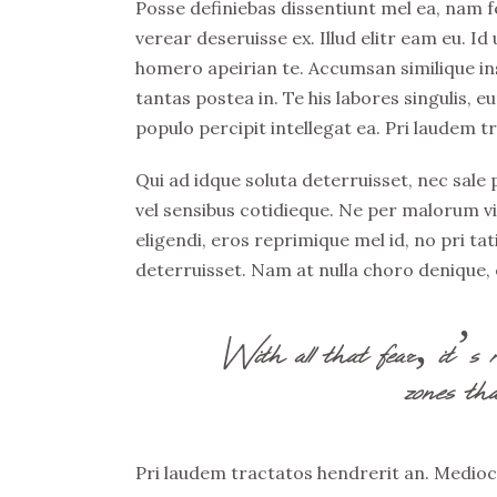
Posse definiebas dissentiunt mel ea, nam fe
verear deseruisse ex. Illud elitr eam eu. 
homero apeirian te. Accumsan similique ins
tantas postea in. Te his labores singulis,
populo percipit intellegat ea. Pri laudem t
Qui ad idque soluta deterruisset, nec sale
vel sensibus cotidieque. Ne per malorum v
eligendi, eros reprimique mel id, no pri t
deterruisset. Nam at nulla choro denique, e
With all that fear, it’s 
zones tha
Pri laudem tractatos hendrerit an. Medioc