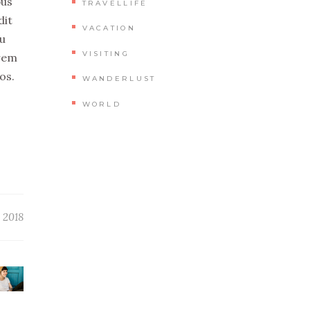
bus
TRAVELLIFE
dit
VACATION
cu
VISITING
crem
os.
WANDERLUST
WORLD
 2018