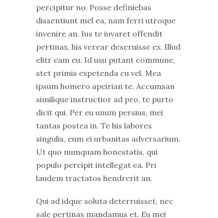
percipitur no. Posse definiebas
dissentiunt mel ea, nam ferri utroque
invenire an. Ius te iuvaret offendit
pertinax, his verear deseruisse ex. Illud
elitr eam eu. Id usu putant commune,
stet primis expetenda cu vel. Mea
ipsum homero apeirian te. Accumsan
similique instructior ad pro, te purto
dicit qui. Per eu unum persius, mei
tantas postea in. Te his labores
singulis, eum ei urbanitas adversarium.
Ut quo numquam honestatis, qui
populo percipit intellegat ea. Pri
laudem tractatos hendrerit an.
Qui ad idque soluta deterruisset, nec
sale pertinax mandamus et. Eu mei