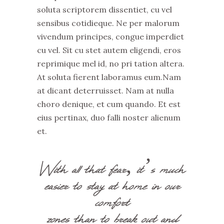
soluta scriptorem dissentiet, cu vel
sensibus cotidieque. Ne per malorum
vivendum principes, congue imperdiet
cu vel. Sit cu stet autem eligendi, eros
reprimique mel id, no pri tation altera.
At soluta fierent laboramus eum.Nam
at dicant deterruisset. Nam at nulla
choro denique, et cum quando. Et est
eius pertinax, duo falli noster alienum
et.
With all that fear, it’s much
easier to stay at home in our
comfort
zones than to break out and