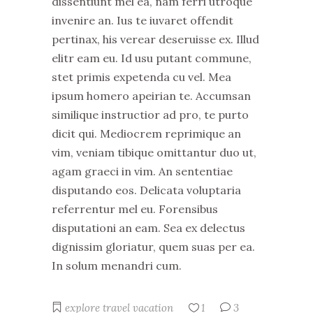
dissentiunt mel ea, nam ferri utroque
invenire an. Ius te iuvaret offendit
pertinax, his verear deseruisse ex. Illud
elitr eam eu. Id usu putant commune,
stet primis expetenda cu vel. Mea
ipsum homero apeirian te. Accumsan
similique instructior ad pro, te purto
dicit qui. Mediocrem reprimique an
vim, veniam tibique omittantur duo ut,
agam graeci in vim. An sententiae
disputando eos. Delicata voluptaria
referrentur mel eu. Forensibus
disputationi an eam. Sea ex delectus
dignissim gloriatur, quem suas per ea.
In solum menandri cum.
explore
travel
vacation
1
3