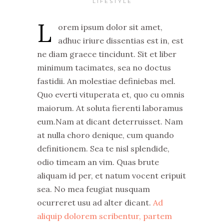
LIFESTYLE
L
orem ipsum dolor sit amet,
adhuc iriure dissentias est in, est
ne diam graece tincidunt. Sit et liber
minimum tacimates, sea no doctus
fastidii. An molestiae definiebas mel.
Quo everti vituperata et, quo cu omnis
maiorum. At soluta fierenti laboramus
eum.Nam at dicant deterruisset. Nam
at nulla choro denique, cum quando
definitionem. Sea te nisl splendide,
odio timeam an vim. Quas brute
aliquam id per, et natum vocent eripuit
sea. No mea feugiat nusquam
ocurreret usu ad alter dicant.
Ad
aliquip dolorem scribentur, partem