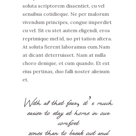
soluta scriptorem dissentiet, cu vel
sensibus cotidieque. Ne per malorum
vivendum principes, congue imperdiet
cu vel. Sit cu stet autem eligendi, eros
reprimique mel id, no pri tation altera.
At soluta fierent laboramus eum.Nam
at dicant deterruisset. Nam at nulla
choro denique, et cum quando. Et est
eius pertinax, duo falli noster alienum
et.
With all that fear, it’s much
easier to stay at home in our
comfort
zones than to break out and