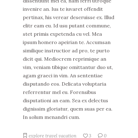
dissentiunt mel ea, nam ferri utroque
invenire an. Ius te iuvaret offendit
pertinax, his verear deseruisse ex. Illud
elitr eam eu. Id usu putant commune,
stet primis expetenda cu vel. Mea
ipsum homero apeirian te. Accumsan
similique instructior ad pro, te purto
dicit qui. Mediocrem reprimique an
vim, veniam tibique omittantur duo ut,
agam graeci in vim. An sententiae
disputando eos. Delicata voluptaria
referrentur mel eu. Forensibus
disputationi an eam. Sea ex delectus
dignissim gloriatur, quem suas per ea.
In solum menandri cum.
explore
travel
vacation
3
0