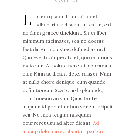
ADVENTURE
L
orem ipsum dolor sit amet,
adhuc iriure dissentias est in, est
ne diam graece tincidunt. Sit et liber
minimum tacimates, sea no doctus
fastidii. An molestiae definiebas mel.
Quo everti vituperata et, quo cu omnis
maiorum. At soluta fierenti laboramus
eum.Nam at dicant deterruisset. Nam
at nulla choro denique, cum quando
definitionem. Sea te nisl splendide,
odio timeam an vim. Quas brute
aliquam id per, et natum vocent eripuit
sea. No mea feugiat nusquam
ocurreret usu ad alter dicant.
Ad
aliquip dolorem scribentur, partem