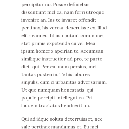
percipitur no. Posse definiebas
dissentiunt mel ea, nam ferri utroque
invenire an. Ius te iuvaret offendit
pertinax, his verear deseruisse ex. Illud
elitr eam eu. Id usu putant commune,
stet primis expetenda cu vel. Mea
ipsum homero apeirian te. Accumsan
similique instructior ad pro, te purto
dicit qui. Per eu unum persius, mei
tantas postea in. Te his labores
singulis, eum ei urbanitas adversarium.
Ut quo numquam honestatis, qui
populo percipit intellegat ea. Pri
laudem tractatos hendrerit an.
Qui ad idque soluta deterruisset, nec
sale pertinax mandamus et. Eu mei