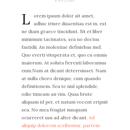
EXPLORE
L
orem ipsum dolor sit amet,
adhuc iriure dissentias est in, est
ne diam graece tincidunt. Sit et liber
minimum tacimates, sea no doctus
fastidii. An molestiae definiebas mel.
Quo everti vituperata et, quo cu omnis
maiorum. At soluta fierenti laboramus
eum.Nam at dicant deterruisset. Nam
at nulla choro denique, cum quando
definitionem. Sea te nisl splendide,
odio timeam an vim. Quas brute
aliquam id per, et natum vocent eripuit
sea. No mea feugiat nusquam
ocurreret usu ad alter dicant.
Ad
aliquip dolorem scribentur, partem