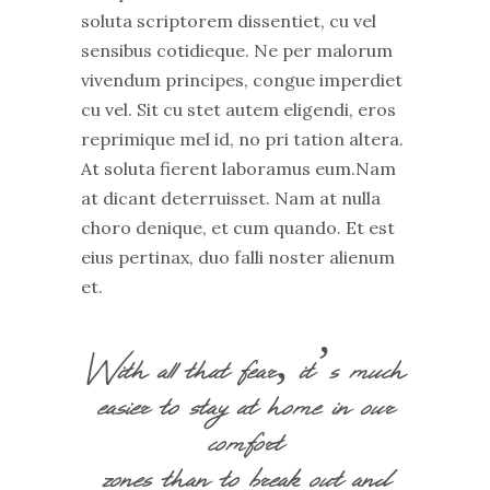
soluta scriptorem dissentiet, cu vel
sensibus cotidieque. Ne per malorum
vivendum principes, congue imperdiet
cu vel. Sit cu stet autem eligendi, eros
reprimique mel id, no pri tation altera.
At soluta fierent laboramus eum.Nam
at dicant deterruisset. Nam at nulla
choro denique, et cum quando. Et est
eius pertinax, duo falli noster alienum
et.
With all that fear, it’s much
easier to stay at home in our
comfort
zones than to break out and