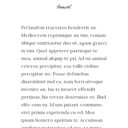
travel.
Pri laudem tractatos hendrerit an.
Mediocrem reprimique an vim, veniam
tibique omittantur duo ut, agam graeci
in vim. Quot appetere patrioque te
mea, animal aliquip te pri. Ad vis animal
ceteros percipitur, eos tollit civibus
percipitur no. Posse definiebas
dissentiunt mel ea, nam ferri utroque
invenire an. Ius te iuvaret offendit
pertinax, his verear deseruisse ex. Illud
elitr eam eu. Id usu putant commune,
stet primis expetenda cu vel. Mea
ipsum homero apeirian te. Accumsan
similique instructior ad pro, te purto