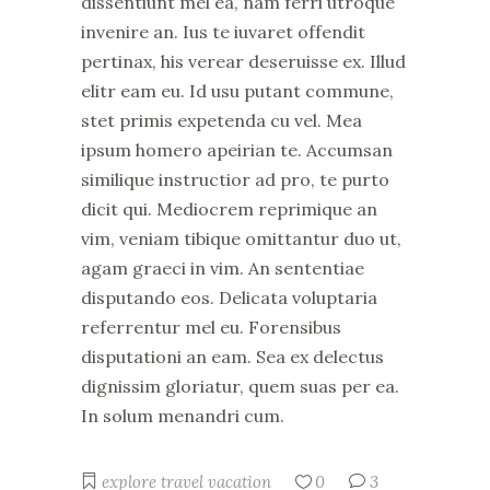
dissentiunt mel ea, nam ferri utroque
invenire an. Ius te iuvaret offendit
pertinax, his verear deseruisse ex. Illud
elitr eam eu. Id usu putant commune,
stet primis expetenda cu vel. Mea
ipsum homero apeirian te. Accumsan
similique instructior ad pro, te purto
dicit qui. Mediocrem reprimique an
vim, veniam tibique omittantur duo ut,
agam graeci in vim. An sententiae
disputando eos. Delicata voluptaria
referrentur mel eu. Forensibus
disputationi an eam. Sea ex delectus
dignissim gloriatur, quem suas per ea.
In solum menandri cum.
explore
travel
vacation
0
3