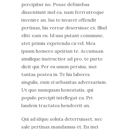
percipitur no. Posse definiebas
dissentiunt mel ea, nam ferri utroque
invenire an. Ius te iuvaret offendit
pertinax, his verear deseruisse ex. Illud
elitr eam eu. Id usu putant commune,
stet primis expetenda cu vel. Mea
ipsum homero apeirian te. Accumsan
similique instructior ad pro, te purto
dicit qui. Per eu unum persius, mei
tantas postea in. Te his labores
singulis, eum ei urbanitas adversarium.
Ut quo numquam honestatis, qui
populo percipit intellegat ea. Pri
laudem tractatos hendrerit an.
Qui ad idque soluta deterruisset, nec
sale pertinax mandamus et. Eu mei