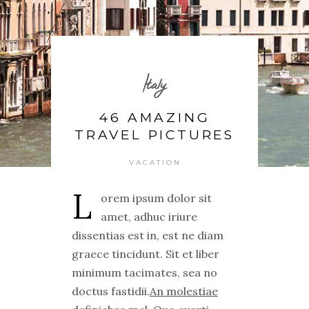
Italy
46 AMAZING
TRAVEL PICTURES
VACATION
L
orem ipsum dolor sit
amet, adhuc iriure
dissentias est in, est ne diam
graece tincidunt. Sit et liber
minimum tacimates, sea no
doctus fastidii.
An molestiae