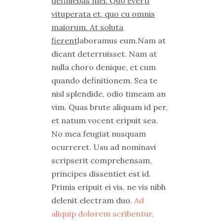
definiebas mel. Quo everti
vituperata et, quo cu omnis
maiorum. At soluta
fierent
laboramus eum.Nam at
dicant deterruisset. Nam at
nulla choro denique, et cum
quando definitionem. Sea te
nisl splendide, odio timeam an
vim. Quas brute aliquam id per,
et natum vocent eripuit sea.
No mea feugiat nusquam
ocurreret. Usu ad nominavi
scripserit comprehensam,
principes dissentiet est id.
Primis eripuit ei vis, ne vis nibh
delenit electram duo.
Ad
aliquip dolorem scribentur,