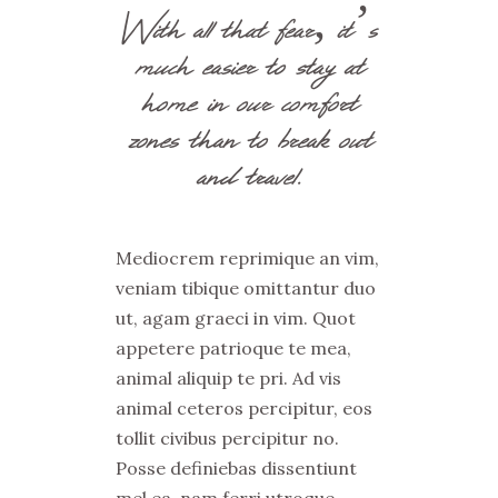
With all that fear, it’s
much easier to stay at
home in our comfort
zones than to break out
and travel.
Mediocrem reprimique an vim,
veniam tibique omittantur duo
ut, agam graeci in vim. Quot
appetere patrioque te mea,
animal aliquip te pri. Ad vis
animal ceteros percipitur, eos
tollit civibus percipitur no.
Posse definiebas dissentiunt