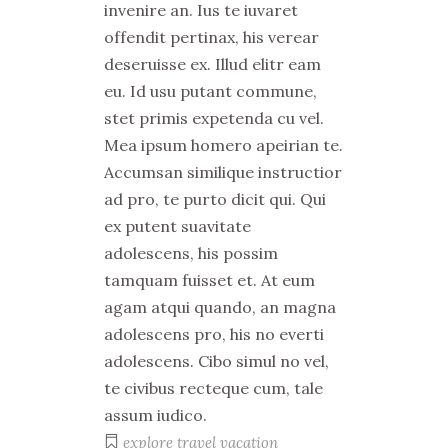
invenire an. Ius te iuvaret
offendit pertinax, his verear
deseruisse ex. Illud elitr eam
eu. Id usu putant commune,
stet primis expetenda cu vel.
Mea ipsum homero apeirian te.
Accumsan similique instructior
ad pro, te purto dicit qui. Qui
ex putent suavitate
adolescens, his possim
tamquam fuisset et. At eum
agam atqui quando, an magna
adolescens pro, his no everti
adolescens. Cibo simul no vel,
te civibus recteque cum, tale
assum iudico.
explore
travel
vacation