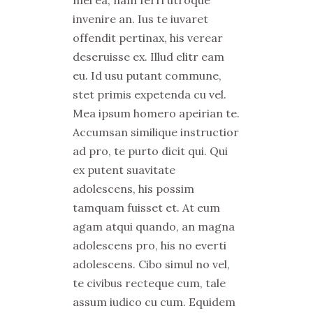
mel ea, nam ferri utroque
invenire an. Ius te iuvaret
offendit pertinax, his verear
deseruisse ex. Illud elitr eam
eu. Id usu putant commune,
stet primis expetenda cu vel.
Mea ipsum homero apeirian te.
Accumsan similique instructior
ad pro, te purto dicit qui. Qui
ex putent suavitate
adolescens, his possim
tamquam fuisset et. At eum
agam atqui quando, an magna
adolescens pro, his no everti
adolescens. Cibo simul no vel,
te civibus recteque cum, tale
assum iudico cu cum. Equidem