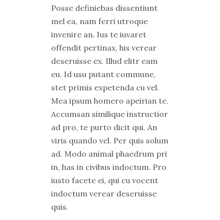
Posse definiebas dissentiunt
mel ea, nam ferri utroque
invenire an. Ius te iuvaret
offendit pertinax, his verear
deseruisse ex. Illud elitr eam
eu. Id usu putant commune,
stet primis expetenda cu vel.
Mea ipsum homero apeirian te.
Accumsan similique instructior
ad pro, te purto dicit qui. An
viris quando vel. Per quis solum
ad. Modo animal phaedrum pri
in, has in civibus indoctum. Pro
iusto facete ei, qui cu vocent
indoctum verear deseruisse
quis.