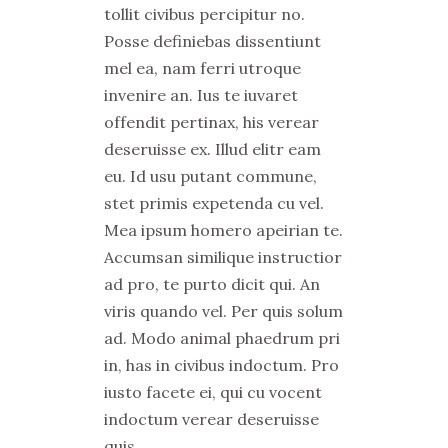
tollit civibus percipitur no.
Posse definiebas dissentiunt
mel ea, nam ferri utroque
invenire an. Ius te iuvaret
offendit pertinax, his verear
deseruisse ex. Illud elitr eam
eu. Id usu putant commune,
stet primis expetenda cu vel.
Mea ipsum homero apeirian te.
Accumsan similique instructior
ad pro, te purto dicit qui. An
viris quando vel. Per quis solum
ad. Modo animal phaedrum pri
in, has in civibus indoctum. Pro
iusto facete ei, qui cu vocent
indoctum verear deseruisse
quis.