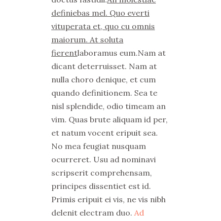
definiebas mel. Quo everti
vituperata et, quo cu omnis
maiorum. At soluta
fierent
laboramus eum.Nam at
dicant deterruisset. Nam at
nulla choro denique, et cum
quando definitionem. Sea te
nisl splendide, odio timeam an
vim. Quas brute aliquam id per,
et natum vocent eripuit sea.
No mea feugiat nusquam
ocurreret. Usu ad nominavi
scripserit comprehensam,
principes dissentiet est id.
Primis eripuit ei vis, ne vis nibh
delenit electram duo.
Ad