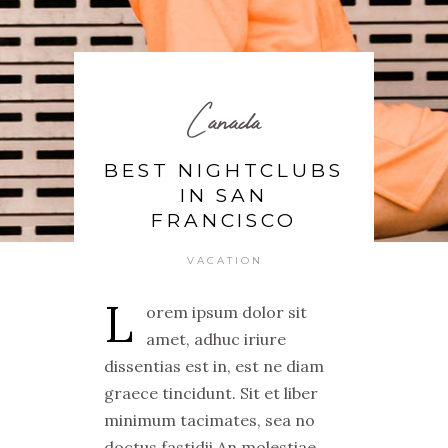
Canada
BEST NIGHTCLUBS
IN SAN
FRANCISCO
VACATION
L
orem ipsum dolor sit
amet, adhuc iriure
dissentias est in, est ne diam
graece tincidunt. Sit et liber
minimum tacimates, sea no
doctus fastidii.
An molestiae