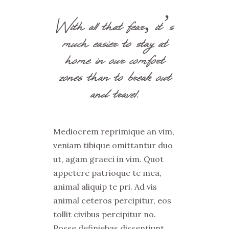
With all that fear, it’s
much easier to stay at
home in our comfort
zones than to break out
and travel.
Mediocrem reprimique an vim,
veniam tibique omittantur duo
ut, agam graeci in vim. Quot
appetere patrioque te mea,
animal aliquip te pri. Ad vis
animal ceteros percipitur, eos
tollit civibus percipitur no.
Posse definiebas dissentiunt